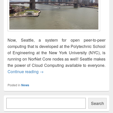
Now, Seattle, a system for open peer-to-peer
computing that is developed at the Polytechnic School
of Engineering at the New York University (NYC), is
running on NorNet Core nodes as well! Seattle makes
the power of Cloud Computing available to everyone.
Seattle Open Peer-to-Peer Computing in
Continue reading
→
Posted in
News
Primary
Søk
Sidebar
Search
Widget
Area