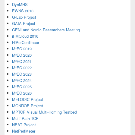
DynMHS
EWNS 2013
G-Lab Project
GAIA Project
GENI and Nordic Researchers Meeting
iFMCloud 2016
HiPerConTracer
M²EC 2019
M²EC 2020
M²EC 2021
M²EC 2022
M²EC 2023
M²EC 2024
M²EC 2025
M²EC 2026
MELODIC Project
MONROE Project
MPTCP Visual Multi-Homing Testbed
Multi-Path TCP
NEAT Project
NetPerfMeter