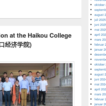
oktober
septemb
august 
juli 2025
juni 202
mai 202
on at the Haikou College
april 20
mars 20
 (海口经济学院)
februar 
januar 2
desembe
novembe
oktober
septemb
august 
juni 202
mai 202
april 20
mars 20
februar 
januar 2