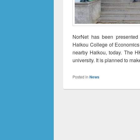
NorNet has been presented t
Haikou College of Economi
nearby Haikou, today. The HK
university. It is planned to ma
Posted in
News