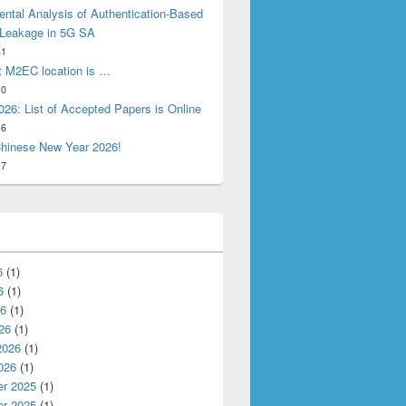
ntal Analysis of Authentication-Based
 Leakage in 5G SA
31
t M2EC location is …
10
26: List of Accepted Papers is Online
16
hinese New Year 2026!
17
6
(1)
6
(1)
26
(1)
26
(1)
2026
(1)
026
(1)
r 2025
(1)
ollege of Economics (海口经济学院)
r 2025
(1)