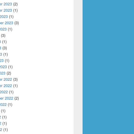
r 2023
(2)
r 2023
(1)
 2023
(1)
er 2023
(3)
2023
(1)
(3)
3
(1)
3
(3)
23
(1)
u College of Economics (海口经济学院)
23
(1)
2023
(1)
023
(2)
r 2022
(3)
r 2022
(1)
 2022
(1)
er 2022
(2)
2022
(1)
(1)
2
(1)
2
(1)
22
(1)