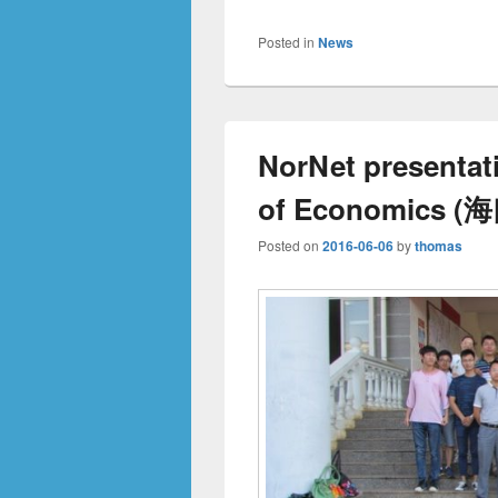
Posted in
News
NorNet presentati
of Economics
Posted on
2016-06-06
by
thomas