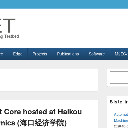
ng Testbed
re
Edge
Projects
Publications
Software
M2EC-
Primary
Søk
Sidebar
Widget
Area
Siste 
t Core hosted at Haikou
Automate
onomics (海口经济学院)
Machine
2026-06-