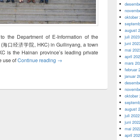
desembe
novembe
oktober
septemb
august 
o the Department of E-Information of the
juli 2023
juni 202
cs (海口经济学院, HKC) in Guilinyang, a town
mai 202
C is the Hainan province’s leading private
april 20
NorNet presentation at the Haiko
ke use of
Continue reading
→
mars 20
februar 
januar 2
desembe
novembe
oktober
septemb
august 
juli 2022
juni 202
mai 202
april 20