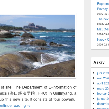
Experime
Privacy
2026-05-
The nex
2026-04-
M2EC-20
2026-03-
Happy C
2026-02-
Arkiv
juni 202
mai 202
april 20
st site! The Department of E-Information of
mars 20
nomics (海口经济学院, HKC) in Guilinyang, a
februar 
januar 2
 this new site. It consists of four powerful
desembe
Site #21 of NorNet Core hosted at Haikou C
ntinue reading
→
novembe