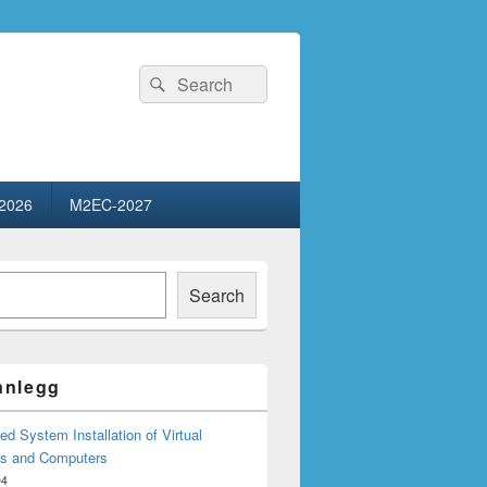
Search
Search
for:
2026
M2EC-2027
Search
innlegg
d System Installation of Virtual
s and Computers
04