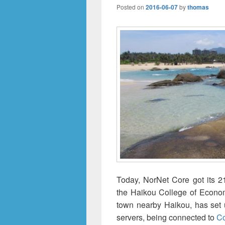
Posted on
2016-06-07
by
thomas
Today, NorNet Core got its 21
the Haikou College of Eco
town nearby Haikou, has set up
servers, being connected to
Co