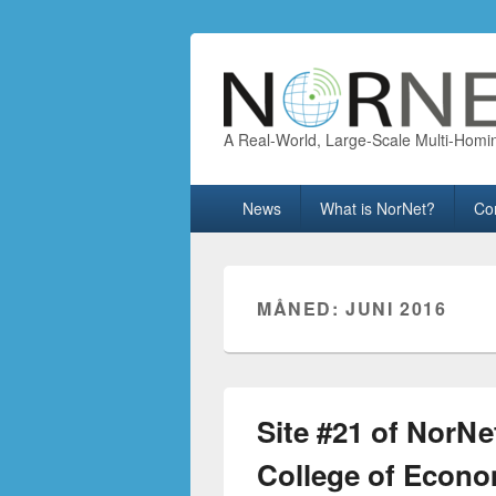
A Real-World, Large-Scale Multi-Homi
Primary
News
What is NorNet?
Co
menu
MÅNED:
JUNI 2016
Site #21 of NorNe
College of Ec