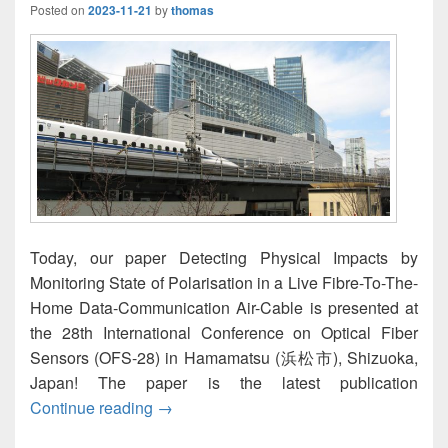
Posted on
2023-11-21
by
thomas
Today, our paper Detecting Physical Impacts by
Monitoring State of Polarisation in a Live Fibre-To-The-
Home Data-Communication Air-Cable is presented at
the 28th International Conference on Optical Fiber
Sensors (OFS-28) in Hamamatsu (浜松市), Shizuoka,
Japan! The paper is the latest publication
Presentation of «Detecting Physical Imp
Continue reading
→