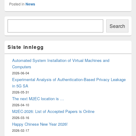
Posted in
News
Primary
Søk
Sidebar
Search
Widget
Area
Siste innlegg
Automated System Installation of Virtual Machines and
Computers
2026-06-04
Experimental Analysis of Authentication-Based Privacy Leakage
in 5G SA
2026-05-31
The next M2EC location is …
2026-04-10
M2EC-2026: List of Accepted Papers is Online
2026-03-16
Happy Chinese New Year 2026!
2026-02-17