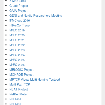
EWNS 2013
G-Lab Project
GAIA Project
GENI and Nordic Researchers Meeting
iFMCloud 2016
HiPerConTracer
M²EC 2019
M²EC 2020
M²EC 2021
M²EC 2022
M²EC 2023
M²EC 2024
M²EC 2025
M²EC 2026
MELODIC Project
MONROE Project
MPTCP Visual Multi-Homing Testbed
Multi-Path TCP
NEAT Project
NetPerfMeter
NNUW-1
NNUW-2