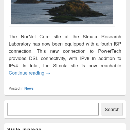
The NorNet Core site at the Simula Research
Laboratory has now been equipped with a fourth ISP
connection. This new connection to PowerTech
provides DSL connectivity, with IPv6 in addition to
IPv4. In total, the Simula site is now reachable
4 ISPs at Simula’s NorNet Core Site
Continue reading
→
Posted in
News
Primary
Søk
Sidebar
Search
Widget
Area
Siste innlegg