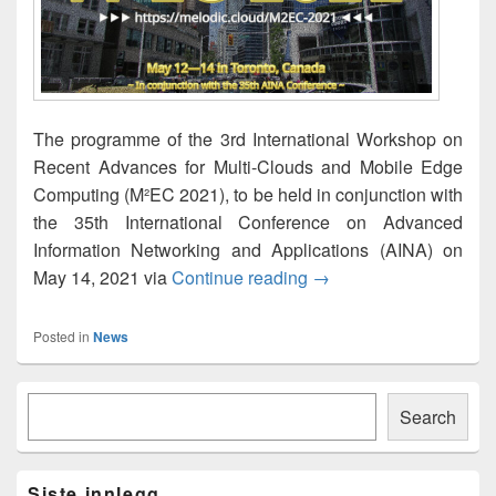
The programme of the 3rd International Workshop on
Recent Advances for Multi-Clouds and Mobile Edge
Computing (M²EC 2021), to be held in conjunction with
the 35th International Conference on Advanced
Information Networking and Applications (AINA) on
M²EC 2021 Workshop 
May 14, 2021 via
Continue reading
→
Posted in
News
Primary
Søk
Sidebar
Search
Widget
Area
Siste innlegg