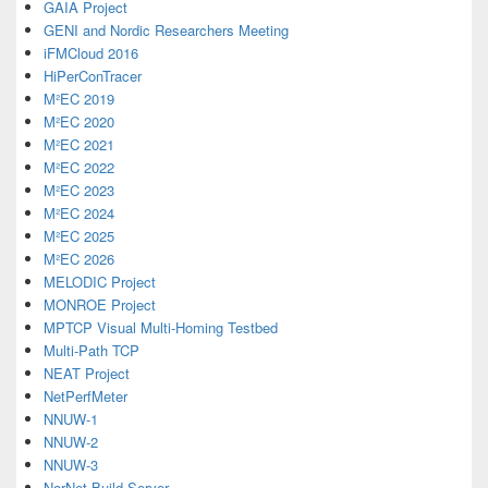
GAIA Project
GENI and Nordic Researchers Meeting
iFMCloud 2016
HiPerConTracer
M²EC 2019
M²EC 2020
M²EC 2021
M²EC 2022
M²EC 2023
M²EC 2024
M²EC 2025
M²EC 2026
MELODIC Project
MONROE Project
MPTCP Visual Multi-Homing Testbed
Multi-Path TCP
NEAT Project
NetPerfMeter
NNUW-1
NNUW-2
NNUW-3
NorNet Build Server