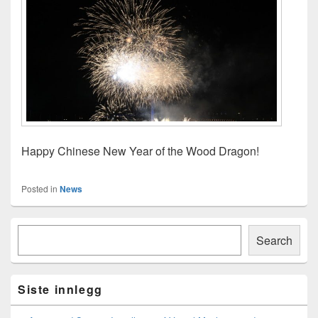
Happy Chinese New Year of the Wood Dragon!
Posted in
News
Primary
Søk
Sidebar
Search
Widget
Area
Siste innlegg