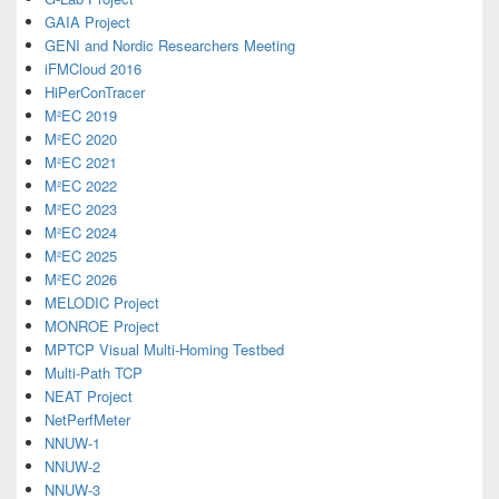
GAIA Project
GENI and Nordic Researchers Meeting
iFMCloud 2016
HiPerConTracer
M²EC 2019
M²EC 2020
M²EC 2021
M²EC 2022
M²EC 2023
M²EC 2024
M²EC 2025
M²EC 2026
MELODIC Project
MONROE Project
MPTCP Visual Multi-Homing Testbed
Multi-Path TCP
NEAT Project
NetPerfMeter
NNUW-1
NNUW-2
NNUW-3