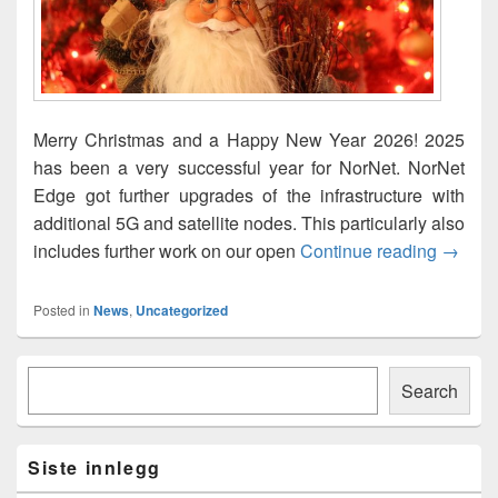
Merry Christmas and a Happy New Year 2026! 2025
has been a very successful year for NorNet. NorNet
Edge got further upgrades of the infrastructure with
additional 5G and satellite nodes. This particularly also
God jul
includes further work on our open
Continue reading
→
Posted in
News
,
Uncategorized
Primary
Søk
Sidebar
Search
Widget
Area
Siste innlegg