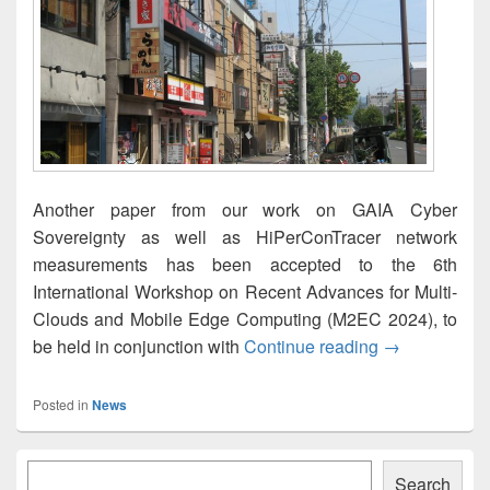
Another paper from our work on GAIA Cyber
Sovereignty as well as HiPerConTracer network
measurements has been accepted to the 6th
International Workshop on Recent Advances for Multi-
Clouds and Mobile Edge Computing (M2EC 2024), to
Optimizing Ne
be held in conjunction with
Continue reading
→
Posted in
News
Primary
Søk
Sidebar
Search