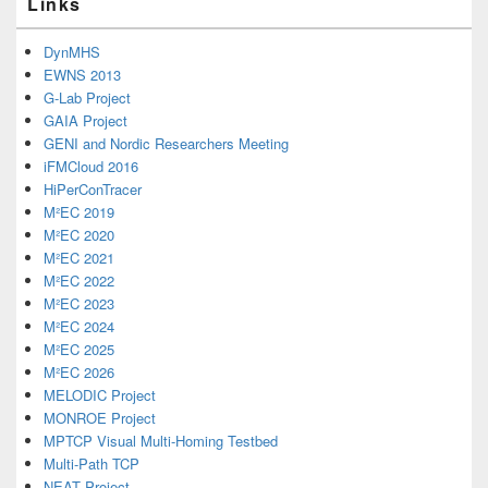
Links
DynMHS
EWNS 2013
G-Lab Project
GAIA Project
GENI and Nordic Researchers Meeting
iFMCloud 2016
HiPerConTracer
M²EC 2019
M²EC 2020
M²EC 2021
M²EC 2022
M²EC 2023
M²EC 2024
M²EC 2025
M²EC 2026
MELODIC Project
MONROE Project
MPTCP Visual Multi-Homing Testbed
Multi-Path TCP
NEAT Project