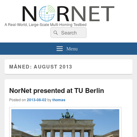
A Real-World, Large-Scale Multi-Homing Testbed
Search
Search
for:
Menu
MÅNED:
AUGUST 2013
NorNet presented at TU Berlin
Posted on
2013-08-02
by
thomas