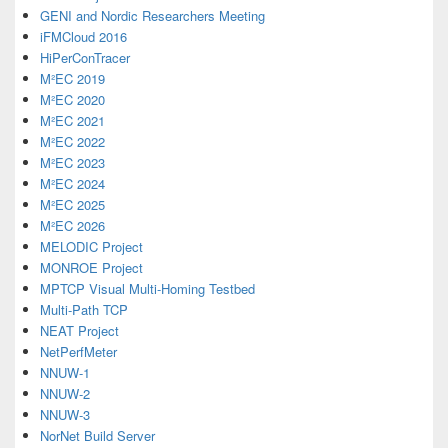
GENI and Nordic Researchers Meeting
iFMCloud 2016
HiPerConTracer
M²EC 2019
M²EC 2020
M²EC 2021
M²EC 2022
M²EC 2023
M²EC 2024
M²EC 2025
M²EC 2026
MELODIC Project
MONROE Project
MPTCP Visual Multi-Homing Testbed
Multi-Path TCP
NEAT Project
NetPerfMeter
NNUW-1
NNUW-2
NNUW-3
NorNet Build Server