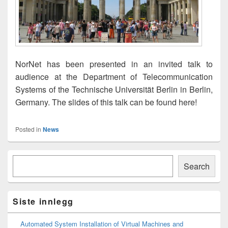
NorNet has been presented in an invited talk to
audience at the Department of Telecommunication
Systems of the Technische Universität Berlin in Berlin,
Germany. The slides of this talk can be found here!
Posted in
News
Primary
Søk
Sidebar
Search
Widget
Area
Siste innlegg
Automated System Installation of Virtual Machines and