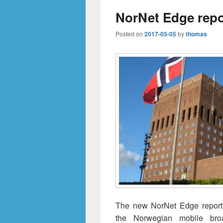
NorNet Edge repor
Posted on
2017-05-05
by
thomas
The new NorNet Edge report, 
the Norwegian mobile bro