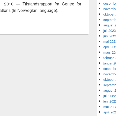
i 2016 — Tilstandsrapport fra Centre for
desembe
novembe
ations (in Norwegian language).
oktober
septemb
august 
juli 2023
juni 202
mai 202
april 20
mars 20
februar 
januar 2
desembe
novembe
oktober
septemb
august 
juli 2022
juni 202
mai 202
april 20