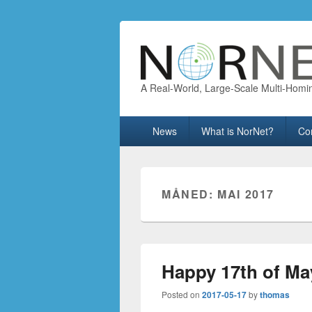
A Real-World, Large-Scale Multi-Homi
Primary
News
What is NorNet?
Co
menu
MÅNED:
MAI 2017
Happy 17th of Ma
Posted on
2017-05-17
by
thomas