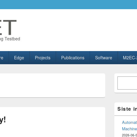
ng Testbed
re
Edge
Projects
Publications
Software
M2EC-
Primary
Søk
Sidebar
Widget
Area
Siste 
y!
Automate
Machine
2026-06-