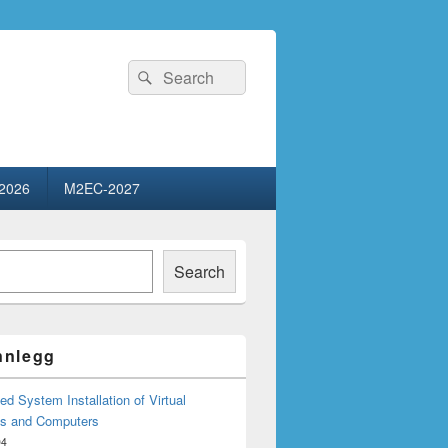
Search
Search
for:
2026
M2EC-2027
Search
innlegg
d System Installation of Virtual
s and Computers
04