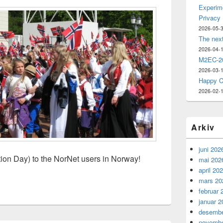
Experime
Privacy
2026-05-
The nex
2026-04-
M2EC-20
2026-03-
Happy C
2026-02-
Arkiv
juni 202
tion Day) to the NorNet users in Norway!
mai 202
april 20
mars 20
februar 
januar 2
desembe
novembe