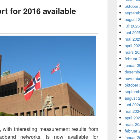
oktober
t for 2016 available
septemb
august 
juli 2025
juni 202
mai 202
april 20
mars 20
februar 
januar 2
desembe
novembe
oktober
septemb
august 
juni 202
mai 202
april 20
mars 20
with interesting measurement results from
februar 
adband networks, is now available for
januar 2