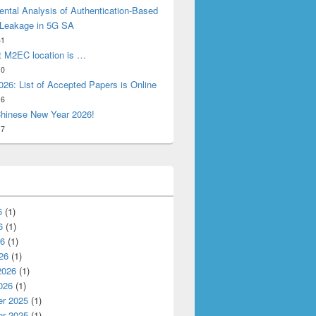
ntal Analysis of Authentication-Based
 Leakage in 5G SA
31
t M2EC location is …
10
26: List of Accepted Papers is Online
16
hinese New Year 2026!
17
6
(1)
6
(1)
26
(1)
26
(1)
2026
(1)
026
(1)
r 2025
(1)
r 2025
(1)