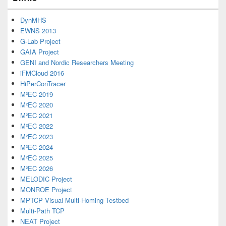
DynMHS
EWNS 2013
G-Lab Project
GAIA Project
GENI and Nordic Researchers Meeting
iFMCloud 2016
HiPerConTracer
M²EC 2019
M²EC 2020
M²EC 2021
M²EC 2022
M²EC 2023
M²EC 2024
M²EC 2025
M²EC 2026
MELODIC Project
MONROE Project
MPTCP Visual Multi-Homing Testbed
Multi-Path TCP
NEAT Project