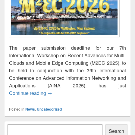
The paper submission deadline for our 7th
International Workshop on Recent Advances for Multi-
Clouds and Mobile Edge Computing (M2EC 2025), to
be held in conjunction with the 39th International
Conference on Advanced Information Networking and
Applications (AINA 2025), has just
M2EC-2025: Paper submission deadline 
Continue reading
→
Posted in
News
,
Uncategorized
Primary
Søk
Sidebar
Search
Widget