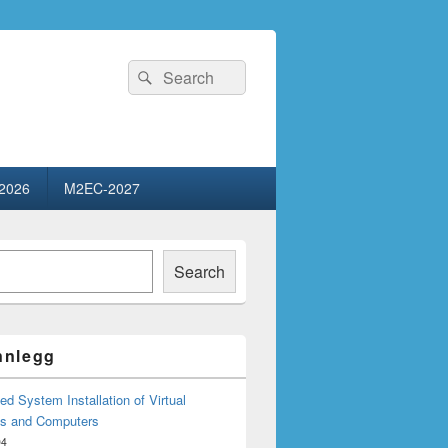
Search
Search
for:
2026
M2EC-2027
Search
innlegg
d System Installation of Virtual
s and Computers
04