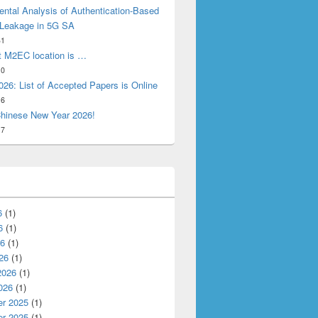
ntal Analysis of Authentication-Based
 Leakage in 5G SA
31
t M2EC location is …
10
26: List of Accepted Papers is Online
16
hinese New Year 2026!
17
6
(1)
6
(1)
26
(1)
26
(1)
2026
(1)
026
(1)
r 2025
(1)
r 2025
(1)