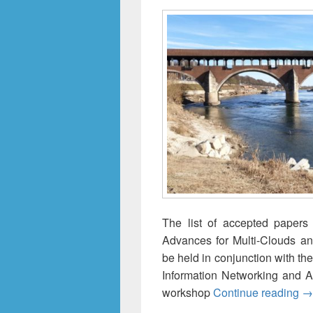
The list of accepted papers
Advances for Multi-Clouds a
be held in conjunction with t
Information Networking and A
M²
workshop
Continue reading
→