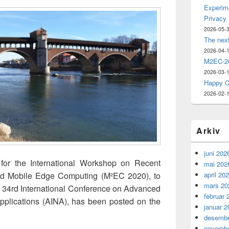
Experime
Privacy
2026-05-
The nex
2026-04-
M2EC-20
2026-03-
Happy C
2026-02-
Arkiv
juni 202
 for the International Workshop on Recent
mai 202
april 20
nd Mobile Edge Computing (M²EC 2020), to
mars 20
he 34rd International Conference on Advanced
februar 
pplications (AINA), has been posted on the
januar 2
EC 2020 posted list of accepted papers
desembe
novembe