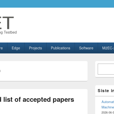
ng Testbed
re
Edge
Projects
Publications
Software
M2EC-
Primary
Søk
Sidebar
0
Widget
Area
Siste 
list of accepted papers
Automate
Machine
2026-06-