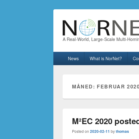
A Real-World, Large-Scale Multi-Homi
Primary
News
What is NorNet?
Co
menu
MÅNED:
FEBRUAR 202
M²EC 2020 posted 
Posted on
2020-02-11
by
thomas