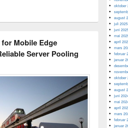
oktober
septemb
august 
juli 2025
juni 202
mai 202
 for Mobile Edge
april 20
mars 20
eliable Server Pooling
februar 
januar 2
desembe
novembe
oktober
septemb
august 
juni 202
mai 202
april 20
mars 20
februar 
januar 2