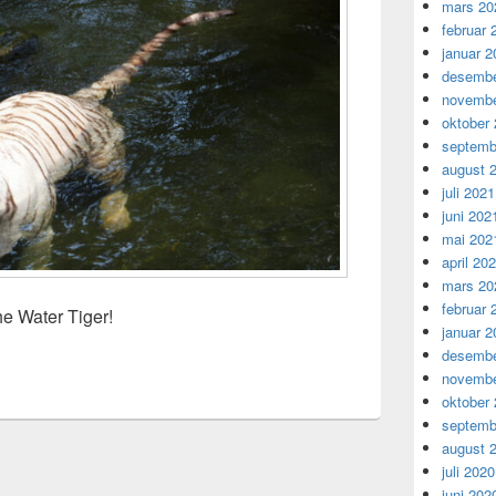
mars 20
februar 
januar 2
desembe
novembe
oktober
septemb
august 
juli 2021
juni 202
mai 202
april 20
mars 20
februar 
e Water Tiger!
januar 2
desembe
novembe
oktober
septemb
august 
juli 2020
juni 202