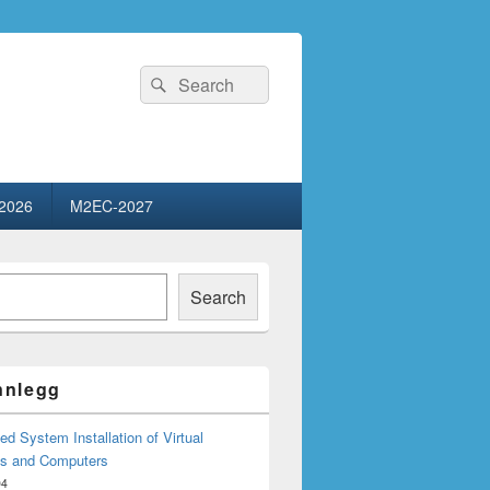
Search
Search
for:
2026
M2EC-2027
Search
innlegg
d System Installation of Virtual
s and Computers
04