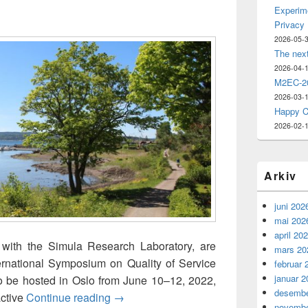
Experime
Privacy
2026-05-
The nex
2026-04-
M2EC-20
2026-03-
Happy C
2026-02-
Arkiv
juni 202
mai 202
april 20
er with the Simula Research Laboratory, are
mars 20
rnational Symposium on Quality of Service
februar 
januar 2
to be hosted in Oslo from June 10–12, 2022,
desembe
IEEE/ACM International Symposium on Q
active
Continue reading
→
novembe