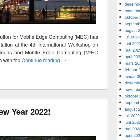
desembe
novembe
oktober
septemb
august 
ibution for Mobile Edge Computing (MEC) has
juli 2023
juni 202
tation at the 4th International Workshop on
mai 202
Clouds and Mobile Edge Computing (M²EC
april 20
Load Distribution for Mobile Edge 
n with the
Continue reading
→
mars 20
februar 
januar 2
desembe
novembe
oktober
septemb
w Year 2022!
august 
juli 2022
juni 202
mai 202
april 20