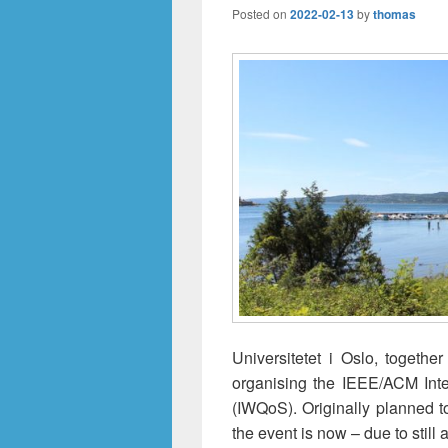
Posted on
2022-02-13
by
thomas
Universitetet i Oslo, togeth
organising the IEEE/ACM Inte
(IWQoS). Originally planned 
the event is now – due to still 