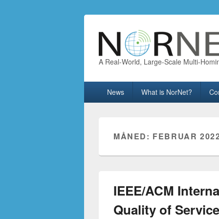
A Real-World, Large-Scale Multi-Homi
Primary
News
What is NorNet?
Co
menu
MÅNED:
FEBRUAR 202
IEEE/ACM Intern
Quality of Servic