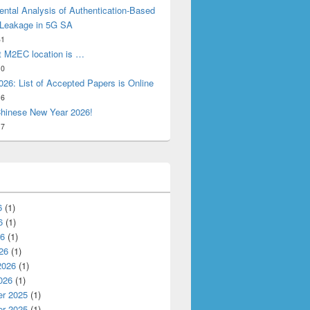
ntal Analysis of Authentication-Based
 Leakage in 5G SA
31
t M2EC location is …
10
26: List of Accepted Papers is Online
16
hinese New Year 2026!
17
6
(1)
6
(1)
26
(1)
26
(1)
2026
(1)
026
(1)
r 2025
(1)
uality of Service (IWQoS)
r 2025
(1)