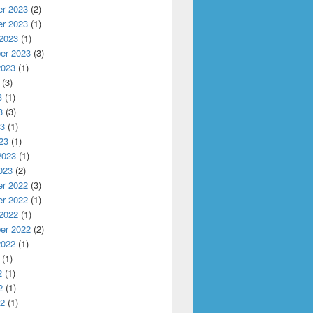
r 2023
(2)
r 2023
(1)
 2023
(1)
er 2023
(3)
2023
(1)
(3)
3
(1)
3
(3)
23
(1)
Computing with Reliable Server Pooling
23
(1)
2023
(1)
023
(2)
r 2022
(3)
r 2022
(1)
 2022
(1)
er 2022
(2)
2022
(1)
(1)
2
(1)
2
(1)
22
(1)