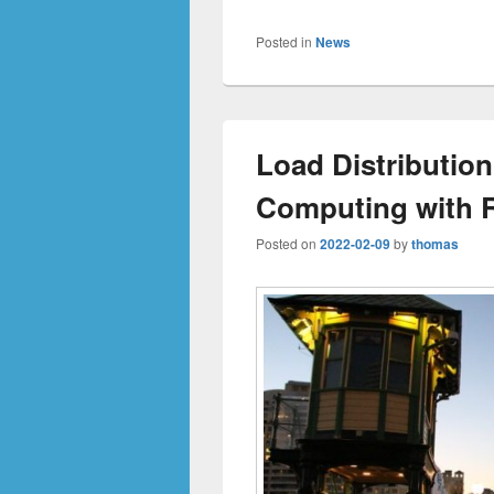
Posted in
News
Load Distribution
Computing with R
Posted on
2022-02-09
by
thomas