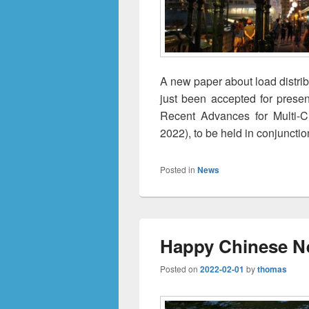
A new paper about load distr
just been accepted for presen
Recent Advances for Multi-
2022), to be held in conjunctio
Posted in
News
Happy Chinese Ne
Posted on
2022-02-01
by
thomas