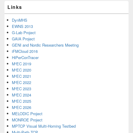
Links
DynMHS
EWNS 2013
G-Lab Project
GAIA Project
GENI and Nordic Researchers Meeting
iFMCloud 2016
HiPerConTracer
M²EC 2019
M²EC 2020
M²EC 2021
M²EC 2022
M²EC 2023
M²EC 2024
M²EC 2025
M²EC 2026
MELODIC Project
MONROE Project
MPTCP Visual Multi-Homing Testbed
Multi-Path TCP