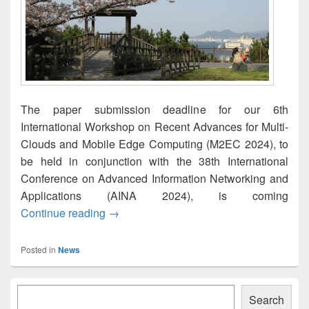
The paper submission deadline for our 6th
International Workshop on Recent Advances for Multi-
Clouds and Mobile Edge Computing (M2EC 2024), to
be held in conjunction with the 38th International
Conference on Advanced Information Networking and
Applications (AINA 2024), is coming
M2EC-2024: The paper submission deadl
Continue reading
→
Posted in
News
Primary
Søk
Sidebar
Search
Widget