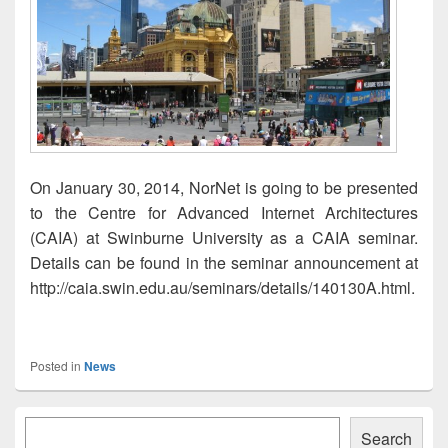
On January 30, 2014, NorNet is going to be presented
to the Centre for Advanced Internet Architectures
(CAIA) at Swinburne University as a CAIA seminar.
Details can be found in the seminar announcement at
http://caia.swin.edu.au/seminars/details/140130A.html.
Posted in
News
Primary
Søk
Sidebar
Search