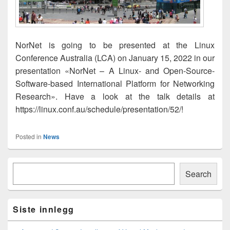
NorNet is going to be presented at the Linux
Conference Australia (LCA) on January 15, 2022 in our
presentation «NorNet – A Linux- and Open-Source-
Software-based International Platform for Networking
Research». Have a look at the talk details at
https://linux.conf.au/schedule/presentation/52/!
Posted in
News
Primary
Søk
Sidebar
Search
Widget
Area
Siste innlegg