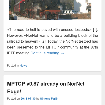
«The road to hell is paved with unused testbeds.» [1].
However, «NorNet wants to be a building block of the
railroad to heaven!» [2]. Today, the NorNet testbed has
been presented to the MPTCP community at the 87th
NorNet: Full Steam Ahead!
IETF meeting
Continue reading
→
Posted in
News
MPTCP v0.87 already on NorNet
Edge!
Posted on
2013-07-30
by
Simone Ferlin