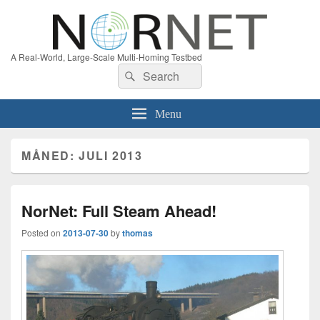
A Real-World, Large-Scale Multi-Homing Testbed
Search
Search
for:
Menu
MÅNED:
JULI 2013
NorNet: Full Steam Ahead!
Posted on
2013-07-30
by
thomas