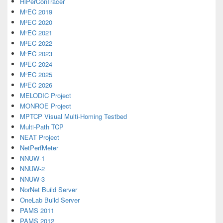
HiPerConTracer
M²EC 2019
M²EC 2020
M²EC 2021
M²EC 2022
M²EC 2023
M²EC 2024
M²EC 2025
M²EC 2026
MELODIC Project
MONROE Project
MPTCP Visual Multi-Homing Testbed
Multi-Path TCP
NEAT Project
NetPerfMeter
NNUW-1
NNUW-2
NNUW-3
NorNet Build Server
OneLab Build Server
PAMS 2011
PAMS 2012