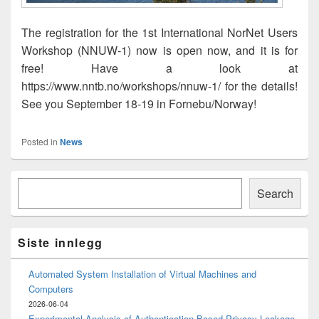
The registration for the 1st International NorNet Users
Workshop (NNUW-1) now is open now, and it is for
free! Have a look at
https://www.nntb.no/workshops/nnuw-1/ for the details!
See you September 18-19 in Fornebu/Norway!
Posted in
News
Primary
Søk
Sidebar
Search
Widget
Area
Siste innlegg
Automated System Installation of Virtual Machines and
Computers
2026-06-04
Experimental Analysis of Authentication-Based Privacy Leakage