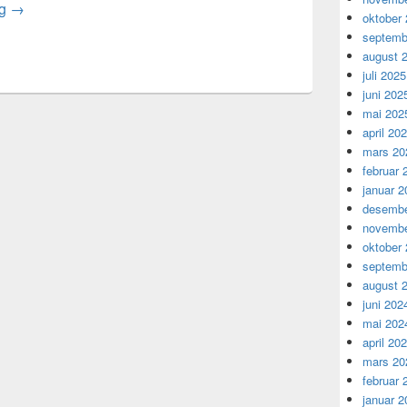
Updated NEAT software packages available in NorNet Core
ng
→
oktober
septemb
august 
juli 2025
juni 202
mai 202
april 20
mars 20
februar 
januar 2
desembe
novembe
oktober
septemb
august 
juni 202
mai 202
april 20
mars 20
februar 
januar 2