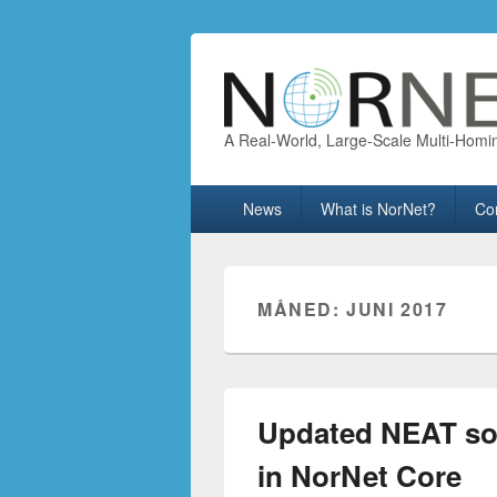
A Real-World, Large-Scale Multi-Homi
Primary
News
What is NorNet?
Co
menu
MÅNED:
JUNI 2017
Updated NEAT sof
in NorNet Core