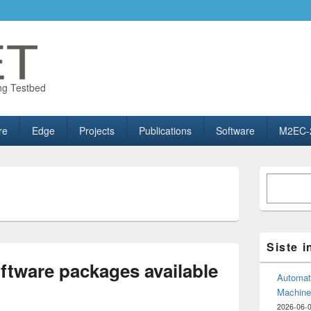
ng Testbed
re
Edge
Projects
Publications
Software
M2EC-
Primary
Søk
Sidebar
Widget
Area
Siste 
tware packages available
Automate
Machine
2026-06-