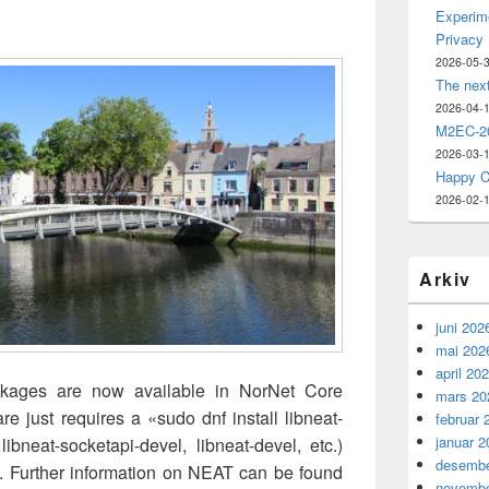
Experime
Privacy
2026-05-
The nex
2026-04-
M2EC-20
2026-03-
Happy C
2026-02-
Arkiv
juni 202
mai 202
april 20
kages are now available in NorNet Core
mars 20
are just requires a «sudo dnf install libneat-
februar 
januar 2
ibneat-socketapi-devel, libneat-devel, etc.)
desembe
ed. Further information on NEAT can be found
novembe