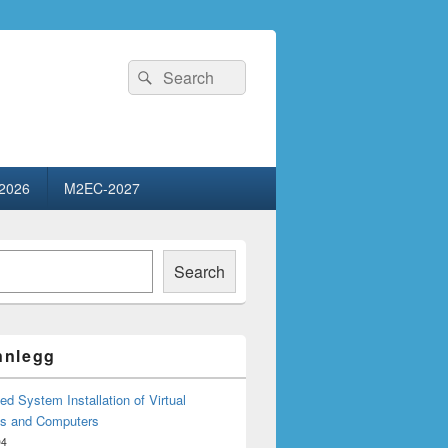
Search
Search
for:
2026
M2EC-2027
Search
innlegg
d System Installation of Virtual
s and Computers
04