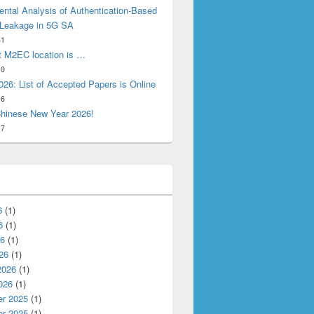
ntal Analysis of Authentication-Based
 Leakage in 5G SA
31
t M2EC location is …
10
26: List of Accepted Papers is Online
16
hinese New Year 2026!
17
6
(1)
6
(1)
26
(1)
26
(1)
2026
(1)
026
(1)
r 2025
(1)
r 2025
(1)