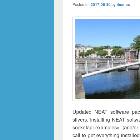
Posted on
2017-06-30
by
thomas
Updated NEAT software pac
slivers. Installing NEAT softw
socketapi-examples» (and/or l
call to get everything install