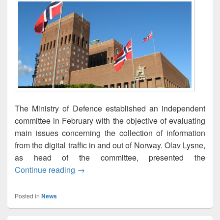
The Ministry of Defence established an independent
committee in February with the objective of evaluating
main issues concerning the collection of information
from the digital traffic in and out of Norway. Olav Lysne,
as head of the committee, presented the
Report on the digital flow of information 
Continue reading
→
Posted in
News
Primary