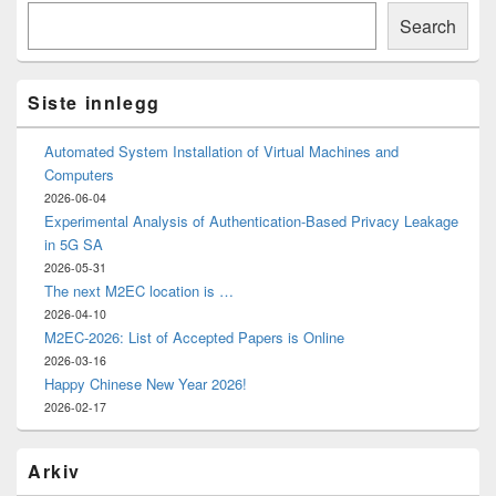
Søk
Sidebar
Search
Widget
Area
Siste innlegg
Automated System Installation of Virtual Machines and
Computers
2026-06-04
Experimental Analysis of Authentication-Based Privacy Leakage
in 5G SA
2026-05-31
The next M2EC location is …
2026-04-10
M2EC-2026: List of Accepted Papers is Online
2026-03-16
Happy Chinese New Year 2026!
2026-02-17
Arkiv