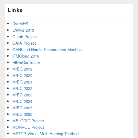
Links
DynMHS
EWNS 2013
G-Lab Project
GAIA Project
GENI and Nordic Researchers Meeting
iFMCloud 2016
HiPerConTracer
M²EC 2019
M²EC 2020
M²EC 2021
M²EC 2022
M²EC 2023
M²EC 2024
M²EC 2025
M²EC 2026
MELODIC Project
MONROE Project
MPTCP Visual Multi-Homing Testbed