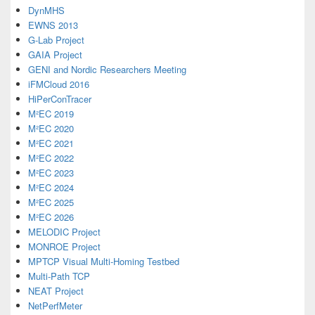
DynMHS
EWNS 2013
G-Lab Project
GAIA Project
GENI and Nordic Researchers Meeting
iFMCloud 2016
HiPerConTracer
M²EC 2019
M²EC 2020
M²EC 2021
M²EC 2022
M²EC 2023
M²EC 2024
M²EC 2025
M²EC 2026
MELODIC Project
MONROE Project
MPTCP Visual Multi-Homing Testbed
Multi-Path TCP
NEAT Project
NetPerfMeter