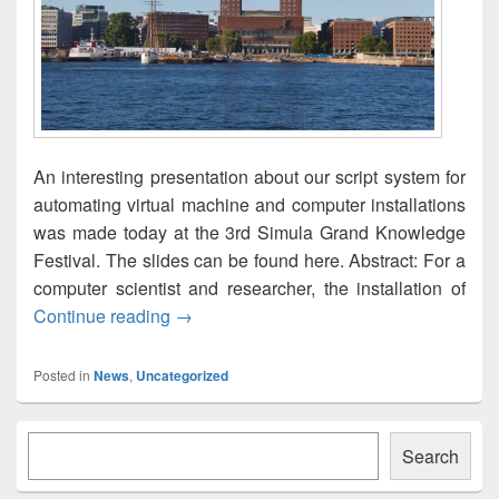
An interesting presentation about our script system for
automating virtual machine and computer installations
was made today at the 3rd Simula Grand Knowledge
Festival. The slides can be found here. Abstract: For a
computer scientist and researcher, the installation of
Automated System Installation of Virtua
Continue reading
→
Posted in
News
,
Uncategorized
Primary
Søk
Sidebar
Search
Widget
Area