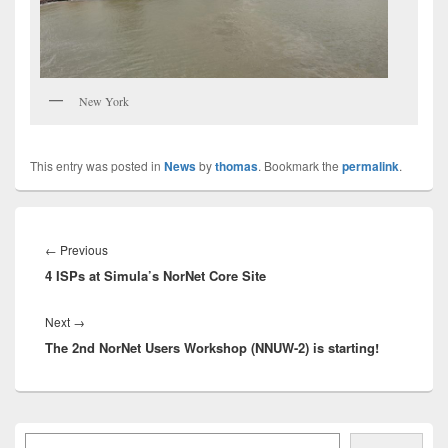
New York
This entry was posted in
News
by
thomas
. Bookmark the
permalink
.
Innleggsnavigasjon
Previous
←
Previous
4 ISPs at Simula’s NorNet Core Site
post:
Next
Next
→
The 2nd NorNet Users Workshop (NNUW-2) is starting!
post:
Primary
Søk