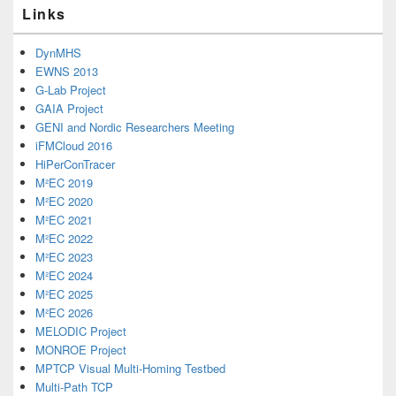
Links
DynMHS
EWNS 2013
G-Lab Project
GAIA Project
GENI and Nordic Researchers Meeting
iFMCloud 2016
HiPerConTracer
M²EC 2019
M²EC 2020
M²EC 2021
M²EC 2022
M²EC 2023
M²EC 2024
M²EC 2025
M²EC 2026
MELODIC Project
MONROE Project
MPTCP Visual Multi-Homing Testbed
Multi-Path TCP