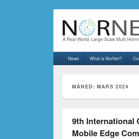
A Real-World, Large-Scale Multi-Homi
Primary
News
What is NorNet?
Co
menu
MÅNED:
MARS 2024
9th Internationa
Mobile Edge Com