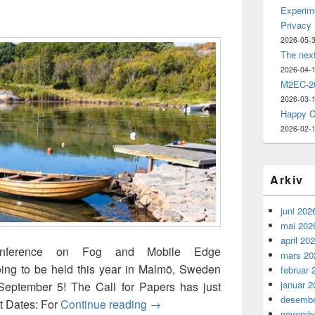
Experime
Privacy
2026-05-
The nex
2026-04-
M2EC-20
2026-03-
Happy C
2026-02-
Arkiv
juni 202
mai 202
april 20
Conference on Fog and Mobile Edge
mars 20
ng to be held this year in Malmö, Sweden
februar 
januar 2
September 5! The Call for Papers has just
desembe
9th International Conference o
t Dates: For
Continue reading
→
novembe