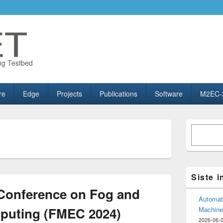
ng Testbed
re
Edge
Projects
Publications
Software
M2EC-
Primary
Søk
Sidebar
Widget
Area
Siste 
l Conference on Fog and
Automate
puting (FMEC 2024)
Machine
2026-06-