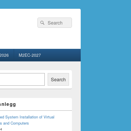
Search
Search
for:
2026
M2EC-2027
Search
innlegg
d System Installation of Virtual
s and Computers
04