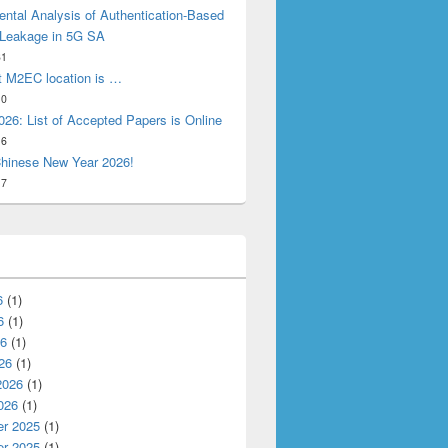
ntal Analysis of Authentication-Based
 Leakage in 5G SA
31
t M2EC location is …
10
26: List of Accepted Papers is Online
16
hinese New Year 2026!
17
6
(1)
6
(1)
26
(1)
26
(1)
2026
(1)
026
(1)
r 2025
(1)
n Fog and Mobile Edge Computing (FMEC 2024)
r 2025
(1)