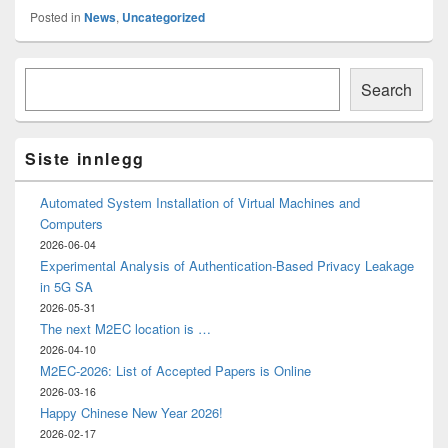
Posted in
News
,
Uncategorized
Primary
Søk
Sidebar
Search
Widget
Area
Siste innlegg
Automated System Installation of Virtual Machines and
Computers
2026-06-04
Experimental Analysis of Authentication-Based Privacy Leakage
in 5G SA
2026-05-31
The next M2EC location is …
2026-04-10
M2EC-2026: List of Accepted Papers is Online
2026-03-16
Happy Chinese New Year 2026!
2026-02-17