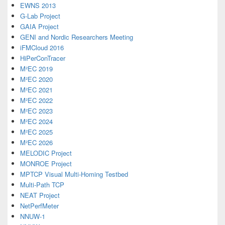
EWNS 2013
G-Lab Project
GAIA Project
GENI and Nordic Researchers Meeting
iFMCloud 2016
HiPerConTracer
M²EC 2019
M²EC 2020
M²EC 2021
M²EC 2022
M²EC 2023
M²EC 2024
M²EC 2025
M²EC 2026
MELODIC Project
MONROE Project
MPTCP Visual Multi-Homing Testbed
Multi-Path TCP
NEAT Project
NetPerfMeter
NNUW-1