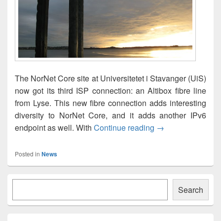
The NorNet Core site at Universitetet i Stavanger (UiS)
now got its third ISP connection: an Altibox fibre line
from Lyse. This new fibre connection adds interesting
diversity to NorNet Core, and it adds another IPv6
A third ISP for th
endpoint as well. With
Continue reading
→
Posted in
News
Primary
Søk
Sidebar
Search
Widget
Area