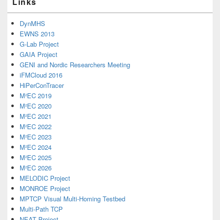
Links
DynMHS
EWNS 2013
G-Lab Project
GAIA Project
GENI and Nordic Researchers Meeting
iFMCloud 2016
HiPerConTracer
M²EC 2019
M²EC 2020
M²EC 2021
M²EC 2022
M²EC 2023
M²EC 2024
M²EC 2025
M²EC 2026
MELODIC Project
MONROE Project
MPTCP Visual Multi-Homing Testbed
Multi-Path TCP
NEAT Project