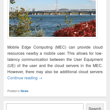
Mobile Edge Computing (MEC) can provide cloud
resources nearby a mobile user. This allows for low-
latency communication between the User Equipment
(UE) of the user and the cloud servers in the MEC.
However, there may also be additional cloud servers
A Demo of Workload Offloading in Mobil
Continue reading
→
Posted in
News
Primary
Søk
Sidebar
Search