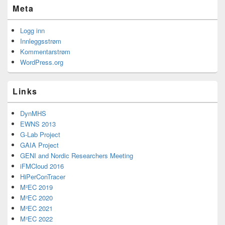
Meta
Logg inn
Innleggsstrøm
Kommentarstrøm
WordPress.org
Links
DynMHS
EWNS 2013
G-Lab Project
GAIA Project
GENI and Nordic Researchers Meeting
iFMCloud 2016
HiPerConTracer
M²EC 2019
M²EC 2020
M²EC 2021
M²EC 2022