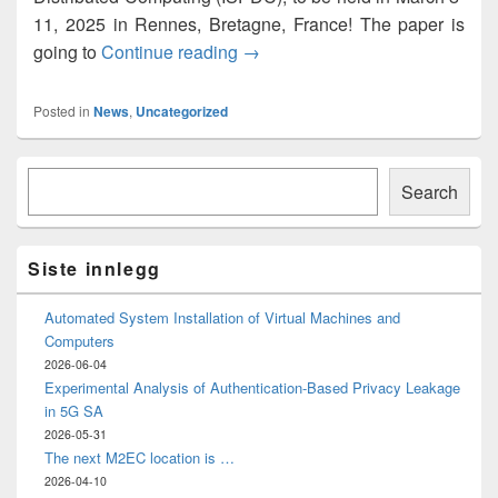
11, 2025 in Rennes, Bretagne, France! The paper is
Towards a Privacy-Aware Commu
going to
Continue reading
→
Posted in
News
,
Uncategorized
Primary
Søk
Sidebar
Search
Widget
Area
Siste innlegg
Automated System Installation of Virtual Machines and
Computers
2026-06-04
Experimental Analysis of Authentication-Based Privacy Leakage
in 5G SA
2026-05-31
The next M2EC location is …
2026-04-10