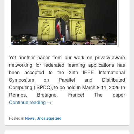
Yet another paper from our work on privacy-aware
networking for federated learning applications has
been accepted to the 24th IEEE International
Symposium on Parallel and Distributed
Computing (ISPDC), to be held in March 8-11, 2025 in
Rennes, Bretagne, France! The paper
FL+2: Multi-Layered Privacy Protection 
Continue reading
→
Posted in
News
,
Uncategorized