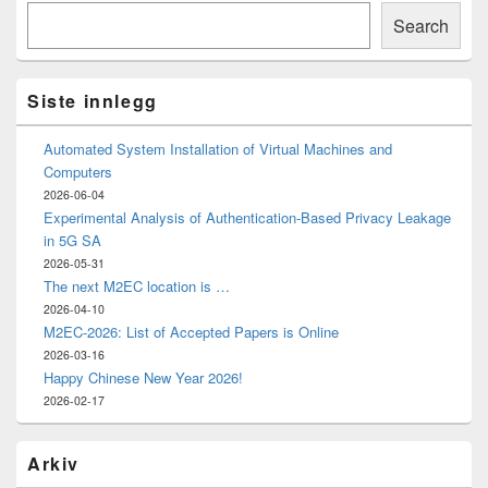
Søk
Sidebar
Search
Widget
Area
Siste innlegg
Automated System Installation of Virtual Machines and
Computers
2026-06-04
Experimental Analysis of Authentication-Based Privacy Leakage
in 5G SA
2026-05-31
The next M2EC location is …
2026-04-10
M2EC-2026: List of Accepted Papers is Online
2026-03-16
Happy Chinese New Year 2026!
2026-02-17
Arkiv