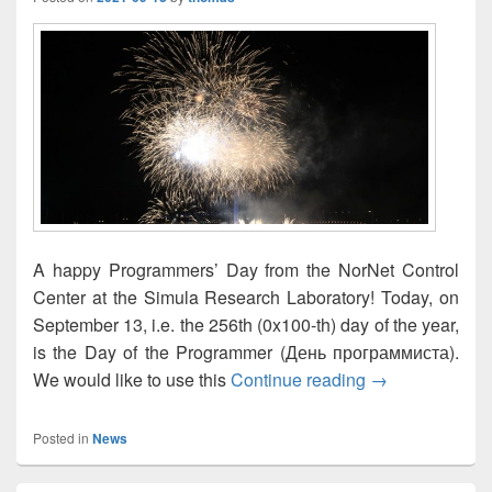
A happy Programmers’ Day from the NorNet Control
Center at the Simula Research Laboratory! Today, on
September 13, i.e. the 256th (0x100-th) day of the year,
is the Day of the Programmer (День программиста).
Happy Program
We would like to use this
Continue reading
→
Posted in
News
Primary