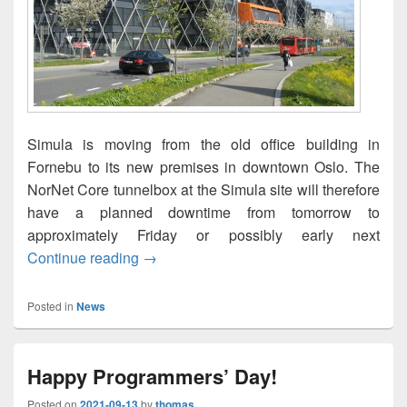
Simula is moving from the old office building in
Fornebu to its new premises in downtown Oslo. The
NorNet Core tunnelbox at the Simula site will therefore
have a planned downtime from tomorrow to
approximately Friday or possibly early next
Planned NorNet Core Site Maintenance
Continue reading
→
Posted in
News
Happy Programmers’ Day!
Posted on
2021-09-13
by
thomas