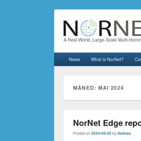
A Real-World, Large-Scale Multi-Homi
Primary
News
What is NorNet?
Co
menu
MÅNED:
MAI 2024
NorNet Edge repor
Posted on
2024-05-02
by
thomas