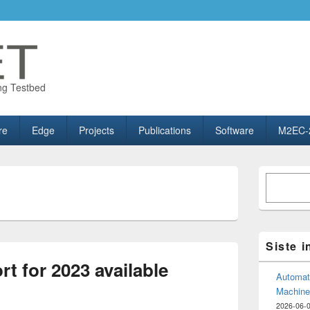
ng Testbed
re
Edge
Projects
Publications
Software
M2EC-
Primary
Søk
Sidebar
Widget
Area
Siste 
t for 2023 available
Automate
Machine
2026-06-