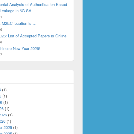
ntal Analysis of Authentication-Based
 Leakage in 5G SA
31
t M2EC location is …
10
26: List of Accepted Papers is Online
16
hinese New Year 2026!
17
6
(1)
6
(1)
26
(1)
26
(1)
2026
(1)
026
(1)
r 2025
(1)
r 2025
(1)