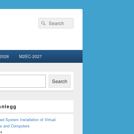
Search
Search
for:
2026
M2EC-2027
Search
innlegg
d System Installation of Virtual
s and Computers
04