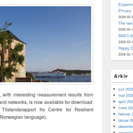
Experime
Privacy
2026-05-
The nex
2026-04-
M2EC-20
2026-03-
Happy C
2026-02-
Arkiv
juni 202
with interesting measurement results from
mai 202
april 20
nd networks, is now available for download:
mars 20
ilstandsrapport fra Centre for Resilient
februar 
n Norwegian language).
januar 2
desembe
novembe