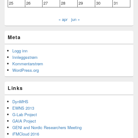
25
26
27
28
29
30
31
« apr
jun »
Meta
Logg inn
Innleggsstrøm
Kommentarstrøm
WordPress.org
Links
DynMHS
EWNS 2013
G-Lab Project
GAIA Project
GENI and Nordic Researchers Meeting
iFMCloud 2016