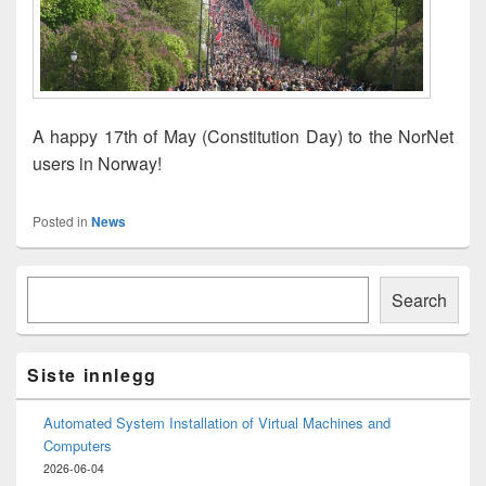
A happy 17th of May (Constitution Day) to the NorNet
users in Norway!
Posted in
News
Primary
Søk
Sidebar
Search
Widget
Area
Siste innlegg
Automated System Installation of Virtual Machines and
Computers
2026-06-04