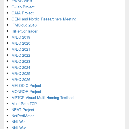
EWNS 2013
G-Lab Project
GAIA Project
GENI and Nordic Researchers Meeting
iFMCloud 2016
HiPerConTracer
M²EC 2019
M²EC 2020
M²EC 2021
M²EC 2022
M²EC 2023
M²EC 2024
M²EC 2025
M²EC 2026
MELODIC Project
MONROE Project
MPTCP Visual Multi-Homing Testbed
Multi-Path TCP
NEAT Project
NetPerfMeter
NNUW-1
NNUW-2