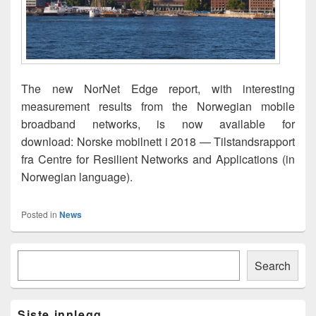
The new NorNet Edge report, with interesting
measurement results from the Norwegian mobile
broadband networks, is now available for
download: Norske mobilnett i 2018 — Tilstandsrapport
fra Centre for Resilient Networks and Applications (in
Norwegian language).
Posted in
News
Primary
Søk
Sidebar
Search
Widget
Area
Siste innlegg