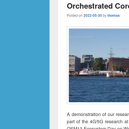
Orchestrated Cor
Posted on
2022-05-30
by
thomas
A demonstration of our resear
part of the 4G/5G research at
OSM13 Ecosystem Day on Wedn