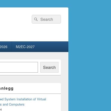
Search
Search
for:
2026
M2EC-2027
Search
innlegg
d System Installation of Virtual
s and Computers
04