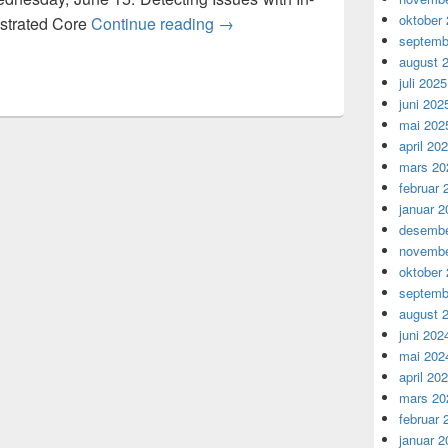
oktober
OSM Ecosystem Day: Detecting I
strated Core
Continue reading
→
septemb
august 
juli 2025
juni 202
mai 202
april 20
mars 20
februar 
januar 2
desembe
novembe
oktober
septemb
august 
juni 202
mai 202
april 20
mars 20
februar 
januar 2