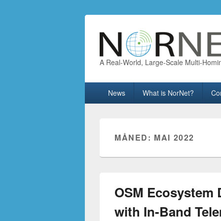
A Real-World, Large-Scale Multi-Homi
Primary
News
What is NorNet?
Co
menu
MÅNED:
MAI 2022
OSM Ecosystem D
with In-Band Tel