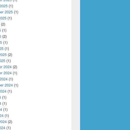
 2025
(1)
ssues with In-Band Telemetry in OSM-Orchestrated Core Netw
er 2025
(1)
2025
(1)
(2)
5
(1)
5
(2)
25
(1)
25
(1)
2025
(2)
025
(1)
r 2024
(2)
r 2024
(1)
 2024
(1)
er 2024
(1)
2024
(1)
4
(1)
4
(1)
24
(1)
24
(1)
2024
(2)
024
(1)