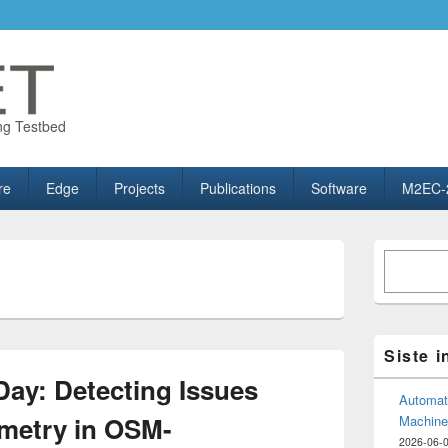
ng Testbed
re
Edge
Projects
Publications
Software
M2EC-
Primary
Søk
Sidebar
Widget
Area
Siste 
ay: Detecting Issues
Automate
emetry in OSM-
Machine
2026-06-