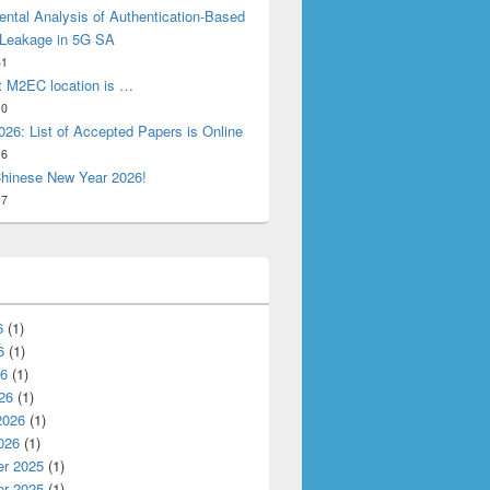
ntal Analysis of Authentication-Based
 Leakage in 5G SA
31
t M2EC location is …
10
26: List of Accepted Papers is Online
16
hinese New Year 2026!
17
6
(1)
6
(1)
26
(1)
26
(1)
2026
(1)
026
(1)
r 2025
(1)
r 2025
(1)