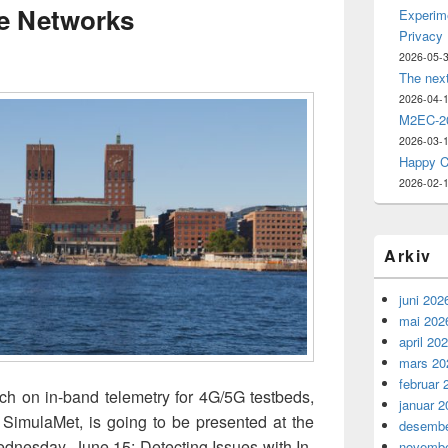
e Networks
Experime
Privacy
2026-05-
The nex
2026-04-
M2EC-20
2026-03-
Happy C
2026-02-
Arkiv
juni 202
mai 202
april 20
mars 20
februar 
ch on in-band telemetry for 4G/5G testbeds,
januar 2
 SimulaMet, is going to be presented at the
desembe
esday, June 15: Detecting Issues with In-
novembe