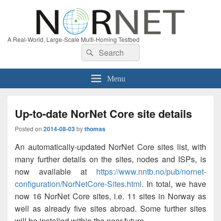
A Real-World, Large-Scale Multi-Homing Testbed
Search
Search
for:
Menu
Up-to-date NorNet Core site details
Posted on
2014-08-03
by
thomas
An automatically-updated NorNet Core sites list, with
many further details on the sites, nodes and ISPs, is
now available at
https://www.nntb.no/pub/nornet-
configuration/NorNetCore-Sites.html
. In total, we have
now 16 NorNet Core sites, i.e. 11 sites in Norway as
well as already five sites abroad. Some further sites
will be installed within the near future.