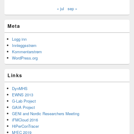
« jul
sep »
Meta
Logg inn
Innleggsstrøm
Kommentarstrøm
WordPress.org
Links
DynMHS
EWNS 2013
G-Lab Project
GAIA Project
GENI and Nordic Researchers Meeting
iFMCloud 2016
HiPerConTracer
M²EC 2019