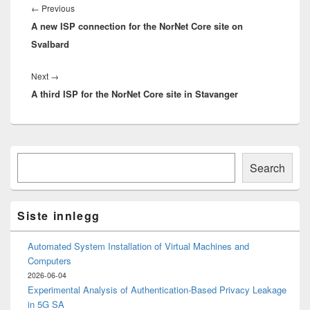
Previous
←
Previous
A new ISP connection for the NorNet Core site on
post:
Svalbard
Next
Next
→
A third ISP for the NorNet Core site in Stavanger
post:
Primary
Søk
Sidebar
Search
Widget
Area
Siste innlegg
Automated System Installation of Virtual Machines and
Computers
2026-06-04
Experimental Analysis of Authentication-Based Privacy Leakage
in 5G SA