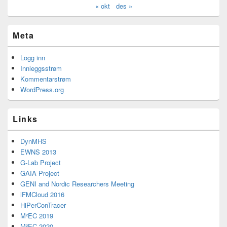
« okt
des »
Meta
Logg inn
Innleggsstrøm
Kommentarstrøm
WordPress.org
Links
DynMHS
EWNS 2013
G-Lab Project
GAIA Project
GENI and Nordic Researchers Meeting
iFMCloud 2016
HiPerConTracer
M²EC 2019
M²EC 2020