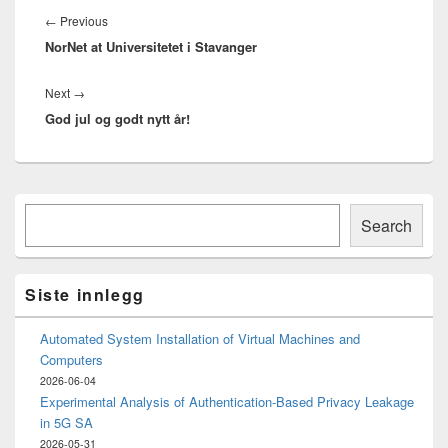
Previous
←
Previous
NorNet at Universitetet i Stavanger
post:
Next
Next
→
God jul og godt nytt år!
post:
Primary
Søk
Sidebar
Search
Widget
Area
Siste innlegg
Automated System Installation of Virtual Machines and
Computers
2026-06-04
Experimental Analysis of Authentication-Based Privacy Leakage
in 5G SA
2026-05-31