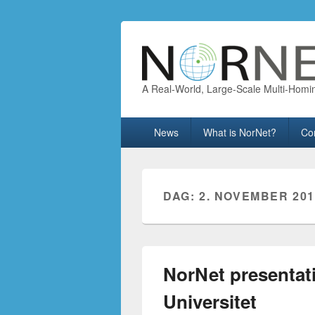
A Real-World, Large-Scale Multi-Homi
Primary
News
What is NorNet?
Co
menu
DAG:
2. NOVEMBER 201
NorNet presentati
Universitet