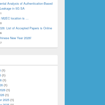
ntal Analysis of Authentication-Based
 Leakage in 5G SA
31
t M2EC location is …
10
26: List of Accepted Papers is Online
16
hinese New Year 2026!
17
6
(1)
6
(1)
26
(1)
26
(1)
2026
(1)
026
(1)
r 2025
(1)
r 2025
(1)