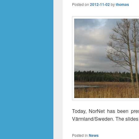
Posted on
2012-11-02
by
thomas
Today, NorNet has been prese
Värmland/Sweden. The slides o
Posted in
News