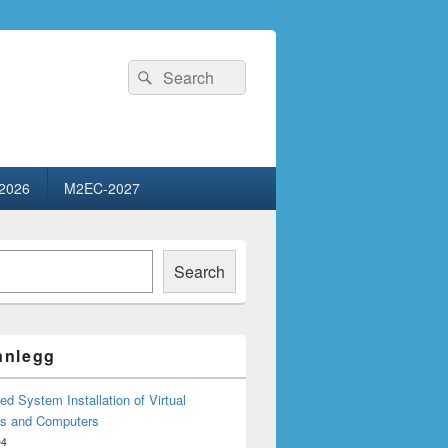
Search
Search
for:
2026
M2EC-2027
Search
innlegg
d System Installation of Virtual
s and Computers
04