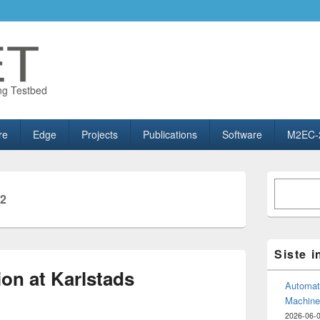
ng Testbed
re
Edge
Projects
Publications
Software
M2EC-
Primary
Søk
Sidebar
2
Widget
Area
Siste 
on at Karlstads
Automate
Machine
2026-06-