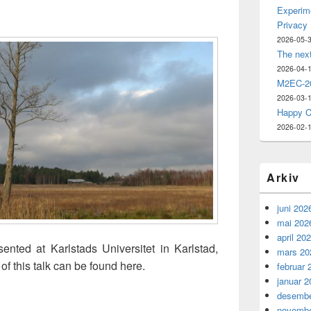
Experime
Privacy
2026-05-
The nex
2026-04-
M2EC-20
2026-03-
Happy C
2026-02-
Arkiv
juni 202
mai 202
april 20
nted at Karlstads Universitet in Karlstad,
mars 20
f this talk can be found here.
februar 
januar 2
desembe
novembe