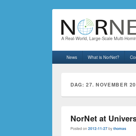
A Real-World, Large-Scale Multi-Homi
Primary
News
What is NorNet?
Co
menu
DAG:
27. NOVEMBER 20
NorNet at Univers
Posted on
2012-11-27
by
thomas