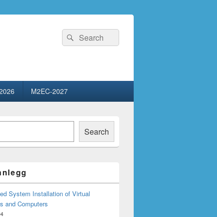
Search
Search
for:
2026
M2EC-2027
Search
innlegg
d System Installation of Virtual
s and Computers
04