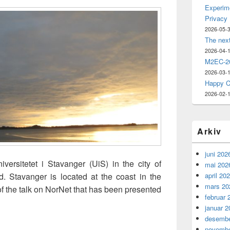
Experime
Privacy
2026-05-
The nex
2026-04-
M2EC-20
2026-03-
Happy C
2026-02-
Arkiv
juni 202
versitetet i Stavanger (UiS) in the city of
mai 202
april 20
 Stavanger is located at the coast in the
mars 20
of the talk on NorNet that has been presented
februar 
t at Universitetet i Stavanger
januar 2
desembe
novembe