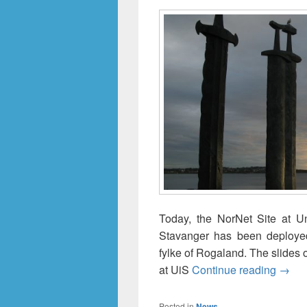
Today, the NorNet Site at Uni
Stavanger has been deployed.
fylke of Rogaland. The slides 
NorNe
at UiS
Continue reading
→
Posted in
News