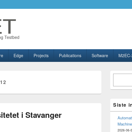
ng Testbed
re
Edge
Projects
Publications
Software
M2EC-
Primary
Søk
Sidebar
12
Widget
Area
Siste 
itetet i Stavanger
Automate
Machine
2026-06-