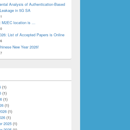
ntal Analysis of Authentication-Based
 Leakage in 5G SA
31
t M2EC location is …
10
26: List of Accepted Papers is Online
16
hinese New Year 2026!
17
6
(1)
6
(1)
26
(1)
26
(1)
2026
(1)
026
(1)
r 2025
(1)
r 2025
(1)