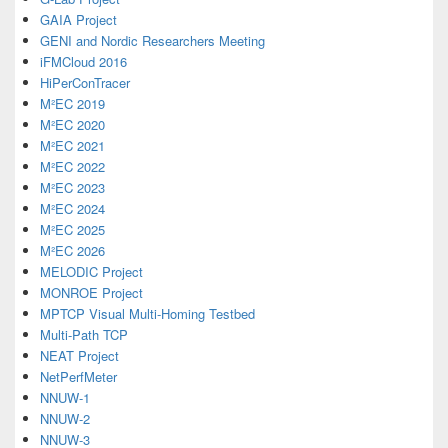
GAIA Project
GENI and Nordic Researchers Meeting
iFMCloud 2016
HiPerConTracer
M²EC 2019
M²EC 2020
M²EC 2021
M²EC 2022
M²EC 2023
M²EC 2024
M²EC 2025
M²EC 2026
MELODIC Project
MONROE Project
MPTCP Visual Multi-Homing Testbed
Multi-Path TCP
NEAT Project
NetPerfMeter
NNUW-1
NNUW-2
NNUW-3