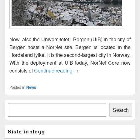
Now, also the Universitetet i Bergen (UiB) in the city of
Bergen hosts a NorNet site. Bergen is located in the
Hordaland fylke. It is the second-largest city in Norway.
With the deployment at UiB today, NorNet Core now
NorNet site at Universitetet i 
consists of
Continue reading
→
Posted in
News
Primary
Søk
Sidebar
Search
Widget
Area
Siste innlegg