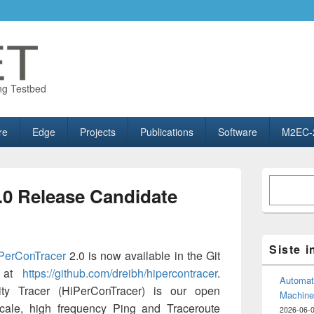
ng Testbed
re
Edge
Projects
Publications
Software
M2EC-
Primary
Søk
Sidebar
.0 Release Candidate
Widget
Area
Siste 
PerConTracer
2.0 is now available in the Git
h at
https://github.com/dreibh/hipercontracer
.
Automate
ity Tracer (HiPerConTracer) is our open
Machine
scale, high frequency Ping and Traceroute
2026-06-