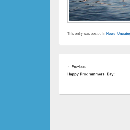
This entry was posted in
News
,
Uncate
Innleggsnavigasjon
Previous
←
Previous
Happy Programmers’ Day!
post: