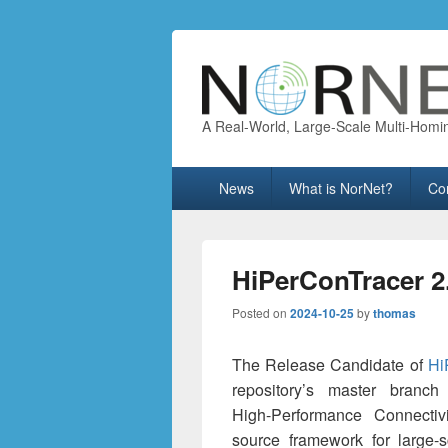
A Real-World, Large-Scale Multi-Homi
Primary
News
What is NorNet?
Co
menu
HiPerConTracer 2
Posted on
2024-10-25
by
thomas
The Release Candidate of
Hi
repository’s master branc
High-Performance Connectiv
source framework for large-