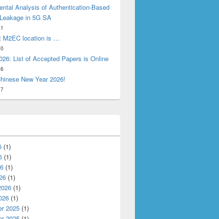
ntal Analysis of Authentication-Based
 Leakage in 5G SA
31
t M2EC location is …
10
26: List of Accepted Papers is Online
16
hinese New Year 2026!
17
6
(1)
6
(1)
26
(1)
26
(1)
2026
(1)
026
(1)
r 2025
(1)
r 2025
(1)