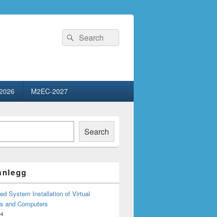
Search
Search
for:
2026
M2EC-2027
Search
innlegg
d System Installation of Virtual
s and Computers
04