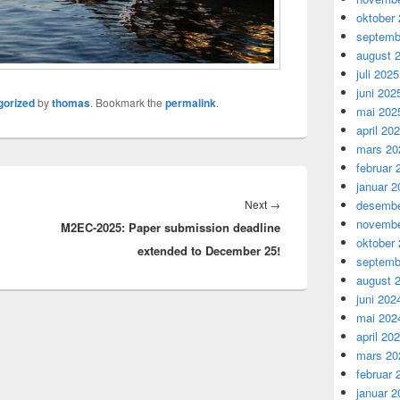
oktober
septemb
august 
juli 2025
juni 202
gorized
by
thomas
. Bookmark the
permalink
.
mai 202
april 20
mars 20
februar 
januar 2
Next
desembe
Next
→
novembe
M2EC-2025: Paper submission deadline
post:
oktober
extended to December 25!
septemb
august 
juni 202
mai 202
april 20
mars 20
februar 
januar 2