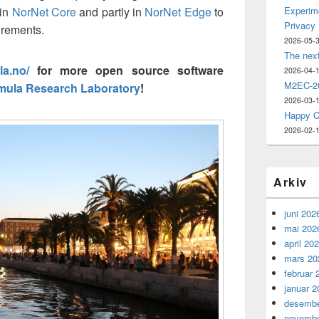
 in
NorNet Core
and partly in
NorNet Edge
to
Experime
Privacy
urements.
2026-05-
The nex
la.no/
for more open source software
2026-04-
M2EC-20
mula Research Laboratory
!
2026-03-
Happy C
2026-02-
Arkiv
juni 202
mai 202
april 20
mars 20
februar 
januar 2
desembe
novembe