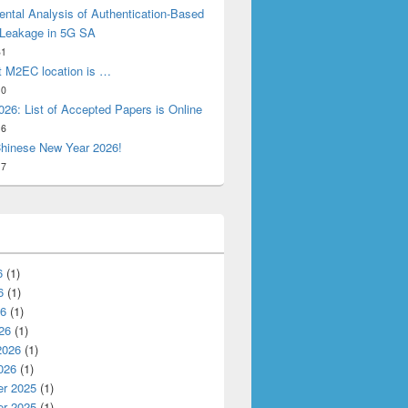
ntal Analysis of Authentication-Based
 Leakage in 5G SA
31
t M2EC location is …
10
26: List of Accepted Papers is Online
16
hinese New Year 2026!
17
6
(1)
6
(1)
26
(1)
26
(1)
2026
(1)
026
(1)
r 2025
(1)
r 2025
(1)