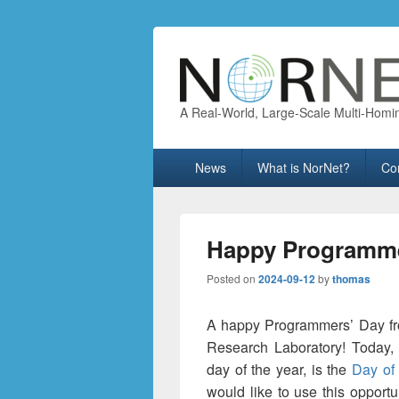
A Real-World, Large-Scale Multi-Homi
Primary
News
What is NorNet?
Co
menu
Happy Programme
Posted on
2024-09-12
by
thomas
A happy Programmers’ Day fro
Research Laboratory! Today, 
day of the year, is the
Day of
would like to use this opportu