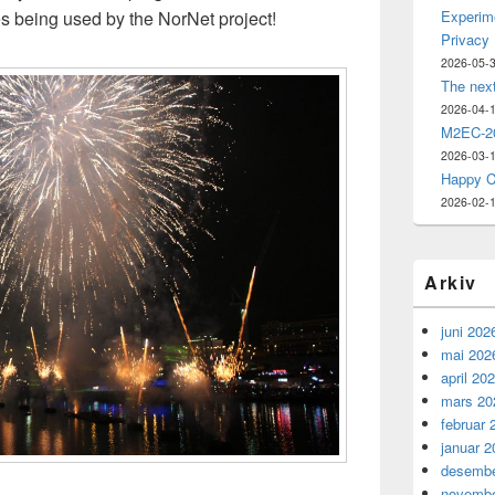
 being used by the NorNet project!
Experime
Privacy
2026-05-
The nex
2026-04-
M2EC-20
2026-03-
Happy C
2026-02-
Arkiv
juni 202
mai 202
april 20
mars 20
februar 
januar 2
desembe
novembe