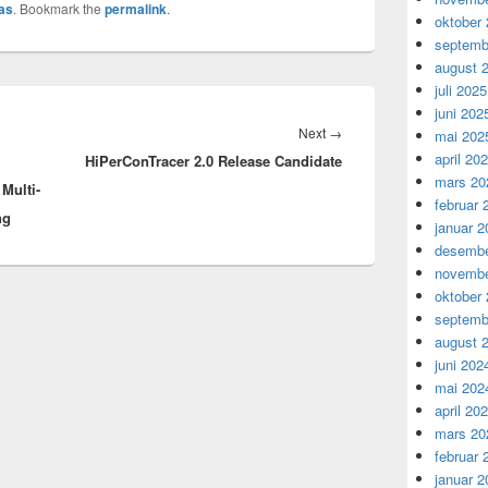
as
. Bookmark the
permalink
.
oktober
septemb
august 
juli 2025
juni 202
Next
Next
→
mai 202
april 20
HiPerConTracer 2.0 Release Candidate
post:
mars 20
Multi-
februar 
ng
januar 2
desembe
novembe
oktober
septemb
august 
juni 202
mai 202
april 20
mars 20
februar 
januar 2