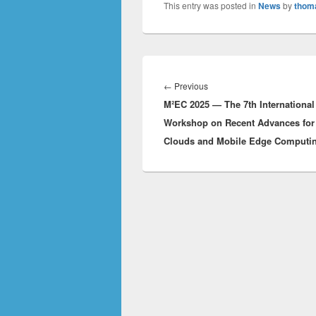
This entry was posted in
News
by
thom
Innleggsnavigasjon
Previous
←
Previous
M²EC 2025 — The 7th International
post:
Workshop on Recent Advances for 
Clouds and Mobile Edge Computi