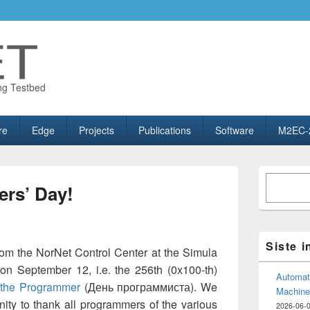
ng Testbed
re
Edge
Projects
Publications
Software
M2EC-
Primary
Søk
Sidebar
rs’ Day!
Widget
Area
Siste 
m the NorNet Control Center at the Simula
on September 12, i.e. the 256th (0x100-th)
Automate
 the Programmer
(День программиста). We
Machine
nity to thank all programmers of the various
2026-06-