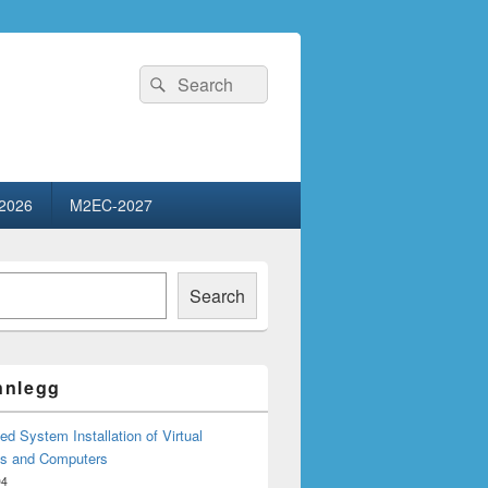
Search
Search
for:
2026
M2EC-2027
Search
innlegg
d System Installation of Virtual
s and Computers
04