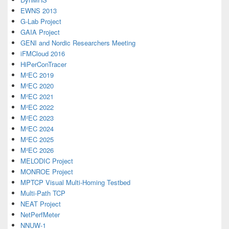
EWNS 2013
G-Lab Project
GAIA Project
GENI and Nordic Researchers Meeting
iFMCloud 2016
HiPerConTracer
M²EC 2019
M²EC 2020
M²EC 2021
M²EC 2022
M²EC 2023
M²EC 2024
M²EC 2025
M²EC 2026
MELODIC Project
MONROE Project
MPTCP Visual Multi-Homing Testbed
Multi-Path TCP
NEAT Project
NetPerfMeter
NNUW-1