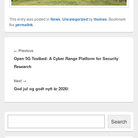
This entry was posted in
News
,
Uncategorized
by
thomas
. Bookmark
the
permalink
.
Innleggsnavigasjon
Previous
←
Previous
Open 5G Testbed: A Cyber Range Platform for Security
post:
Research
Next
Next
→
God jul og godt nytt år 2026!
post:
Primary
Søk
Sidebar
Search
Widget
Area