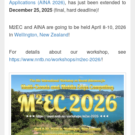
Applications (AINA 2026)
, has just been extended to
December 25, 2025
(final, hard deadline)!
M2EC and AINA are going to be held April 8-10, 2026
in
Wellington, New Zealand
!
For details about our workshop, see
https://www.nntb.no/workshops/m2ec-2026/
!