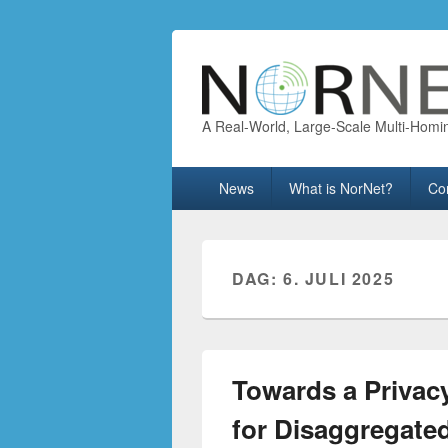
A Real-World, Large-Scale Multi-Homi
Primary
News
What is NorNet?
Co
menu
DAG:
6. JULI 2025
Towards a Priva
for Disaggregate