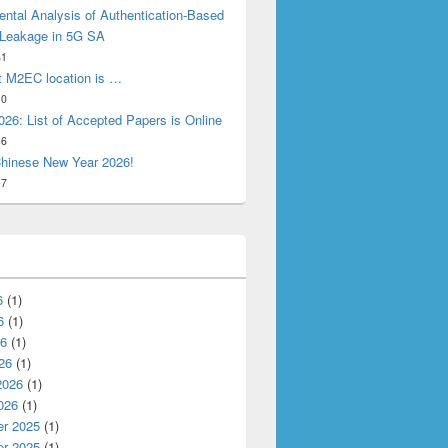
ntal Analysis of Authentication-Based
 Leakage in 5G SA
31
t M2EC location is …
10
26: List of Accepted Papers is Online
16
hinese New Year 2026!
17
6
(1)
6
(1)
26
(1)
26
(1)
2026
(1)
026
(1)
r 2025
(1)
ation for Disaggregated Fog Platform
r 2025
(1)