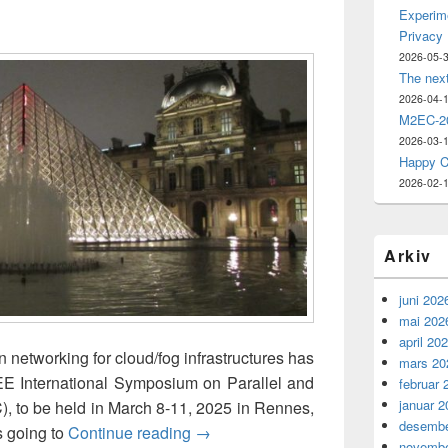
Experime
Privacy
2026-05-
The nex
2026-04-
M2EC-20
2026-03-
Happy C
2026-02-
Arkiv
juni 202
mai 202
april 20
 networking for cloud/fog infrastructures has
mars 20
EE International Symposium on Parallel and
februar 
januar 2
, to be held in March 8-11, 2025 in Rennes,
desembe
Towards a Privacy-Aware Communic
s going to
Continue reading
→
novembe