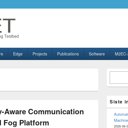
ng Testbed
re
Edge
Projects
Publications
Software
M2EC-
Primary
Søk
Sidebar
Widget
Area
Siste 
cy-Aware Communication
Automate
d Fog Platform
Machine
2026-06-