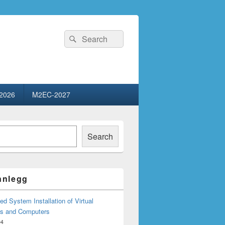
Search
Search
for:
2026
M2EC-2027
Search
innlegg
d System Installation of Virtual
s and Computers
04