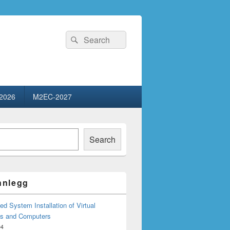
Search
Search
for:
2026
M2EC-2027
Search
innlegg
d System Installation of Virtual
s and Computers
04