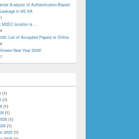
ntal Analysis of Authentication-Based
 Leakage in 5G SA
31
t M2EC location is …
10
26: List of Accepted Papers is Online
16
hinese New Year 2026!
17
6
(1)
6
(1)
26
(1)
26
(1)
2026
(1)
026
(1)
r 2025
(1)
r 2025
(1)