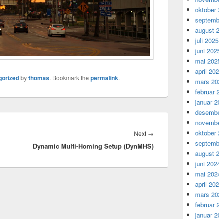
oktober
septemb
august 
juli 2025
juni 202
mai 202
april 20
gorized
by
thomas
. Bookmark the
permalink
.
mars 20
februar 
januar 2
desembe
novembe
oktober
Next
Next
→
septemb
Dynamic Multi-Homing Setup (DynMHS)
post:
august 
juni 202
mai 202
april 20
mars 20
februar 
januar 2