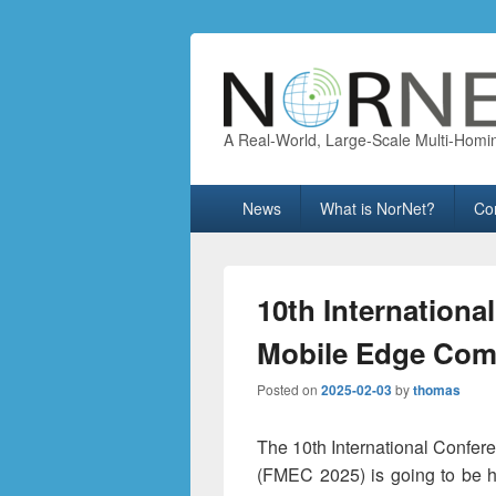
A Real-World, Large-Scale Multi-Homi
Primary
News
What is NorNet?
Co
menu
10th Internation
Mobile Edge Com
Posted on
2025-02-03
by
thomas
The 10th International Confe
(FMEC 2025) is going to be he