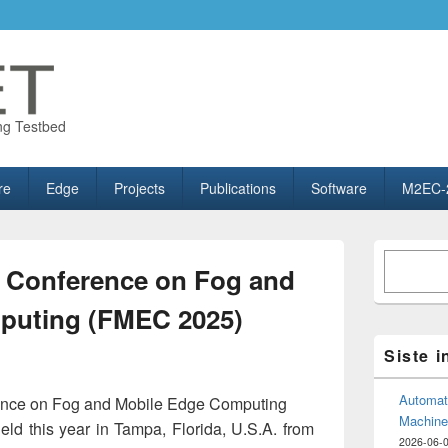
ng Testbed
re
Edge
Projects
Publications
Software
M2EC-
Primary
Søk
Sidebar
al Conference on Fog and
Widget
Area
puting (FMEC 2025)
Siste 
Automate
rence on Fog and Mobile Edge Computing
Machine
ld this year in Tampa, Florida, U.S.A. from
2026-06-