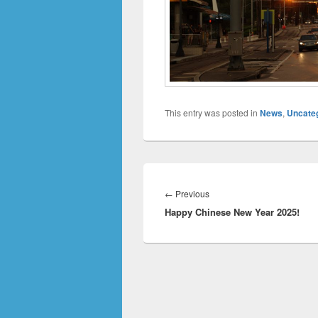
This entry was posted in
News
,
Uncate
Innleggsnavigasjon
Previous
←
Previous
Happy Chinese New Year 2025!
post: