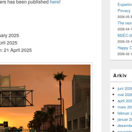
pers has been published
here
!
Experime
Privacy
2026-05-
The nex
2026-04-
uary 2025
M2EC-20
pril 2025
2026-03-
Happy C
 21 April 2025
2026-02-
Arkiv
juni 202
mai 202
april 20
mars 20
februar 
januar 2
desembe
novembe