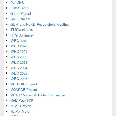
DynMHS
EWNS 2013
G-Lab Project
GAIA Project
GENI and Nordic Researchers Meeting
iFMCloud 2016
HiPerConTracer
M²EC 2019
M²EC 2020
M²EC 2021
M²EC 2022
M²EC 2023
M²EC 2024
M²EC 2025
M²EC 2026
MELODIC Project
MONROE Project
MPTCP Visual Multi-Homing Testbed
Multi-Path TCP
NEAT Project
NetPerfMeter