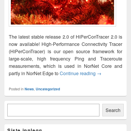
The latest stable release 2.0 of HiPerConTracer 2.0 is
now available! High-Performance Connectivity Tracer
(HiPerConTracer) is our open source framework for
large-scale, high frequency Ping and Traceroute
measurements, which is used in NorNet Core and
HiPerConTracer 
partly in NorNet Edge to
Continue reading
→
Posted in
News
,
Uncategorized
Primary
Søk
Sidebar
Search
Widget
Area
Siste innlegg