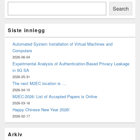
Primary
Søk
Sidebar
Search
Widget
Area
Siste innlegg
Automated System Installation of Virtual Machines and
Computers
2026-06-04
Experimental Analysis of Authentication-Based Privacy Leakage
in 5G SA
2026-05-31
The next M2EC location is …
2026-04-10
M2EC-2026: List of Accepted Papers is Online
2026-03-16
Happy Chinese New Year 2026!
2026-02-17
Arkiv