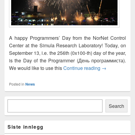
A happy Programmers’ Day from the NorNet Control
Center at the Simula Research Laboratory! Today, on
September 13, i.e. the 256th (0x100-th) day of the year,
is the Day of the Programmer (День программиста).
Happy Program
We would like to use this
Continue reading
→
Posted in
News
Primary
Søk
Sidebar
Search
Widget
Area
Siste innlegg