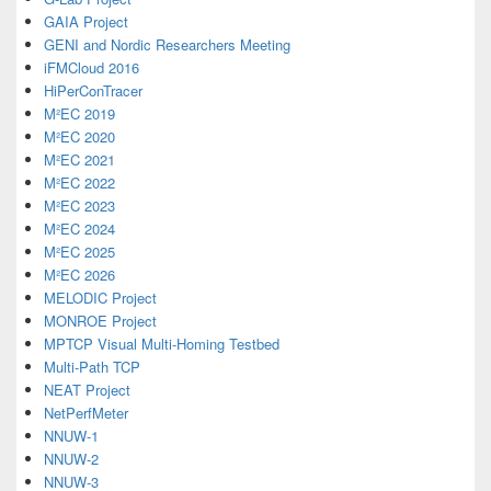
GAIA Project
GENI and Nordic Researchers Meeting
iFMCloud 2016
HiPerConTracer
M²EC 2019
M²EC 2020
M²EC 2021
M²EC 2022
M²EC 2023
M²EC 2024
M²EC 2025
M²EC 2026
MELODIC Project
MONROE Project
MPTCP Visual Multi-Homing Testbed
Multi-Path TCP
NEAT Project
NetPerfMeter
NNUW-1
NNUW-2
NNUW-3