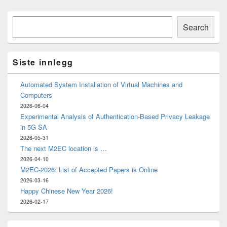
Primary
Søk
Sidebar
Search
Widget
Area
Siste innlegg
Automated System Installation of Virtual Machines and
Computers
2026-06-04
Experimental Analysis of Authentication-Based Privacy Leakage
in 5G SA
2026-05-31
The next M2EC location is …
2026-04-10
M2EC-2026: List of Accepted Papers is Online
2026-03-16
Happy Chinese New Year 2026!
2026-02-17