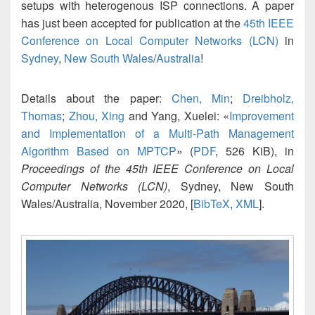
setups with heterogenous ISP connections. A paper
has just been accepted for publication at the
45th IEEE
Conference on Local Computer Networks (LCN)
in
Sydney
,
New South Wales
/
Australia
!
Details about the paper:
Chen, Min
;
Dreibholz,
Thomas
;
Zhou, Xing
and Yang, Xuelei: «
Improvement
and Implementation of a Multi-Path Management
Algorithm Based on MPTCP
» (
PDF
, 526 KiB), in
Proceedings of the 45th IEEE Conference on Local
Computer Networks (LCN)
, Sydney, New South
Wales/Australia, November 2020, [
BibTeX
,
XML
].