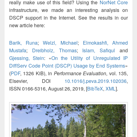
really make use of this field? Using the
NorNet Core
infrastructure, we made an interesting analysis on
DSCP support in the Internet. See the results in our
new article here:
Barik, Runa
;
Welzl, Michael
;
Elmokashfi, Ahmed
Mustafa
;
Dreibholz, Thomas
;
Islam, Safiqul
and
Gjessing, Stein
: «
On the Utility of Unregulated IP
DiffServ Code Point (DSCP) Usage by End Systems
»
(
PDF
, 1326 KiB), in
Performance Evaluation
, vol. 135,
Elsevier, DOI
10.1016/j.peva.2019.102036
,
ISSN 0166-5316, August 26, 2019, [
BibTeX
,
XML
].