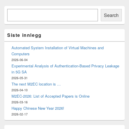
Primary
Søk
Sidebar
Search
Widget
Area
Siste innlegg
Automated System Installation of Virtual Machines and
Computers
2026-06-04
Experimental Analysis of Authentication-Based Privacy Leakage
in 5G SA
2026-05-31
The next M2EC location is …
2026-04-10
M2EC-2026: List of Accepted Papers is Online
2026-03-16
Happy Chinese New Year 2026!
2026-02-17