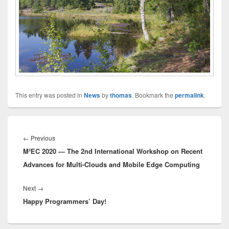
This entry was posted in
News
by
thomas
. Bookmark the
permalink
.
Innleggsnavigasjon
Previous
←
Previous
M²EC 2020 — The 2nd International Workshop on Recent
post:
Advances for Multi-Clouds and Mobile Edge Computing
Next
Next
→
Happy Programmers’ Day!
post: