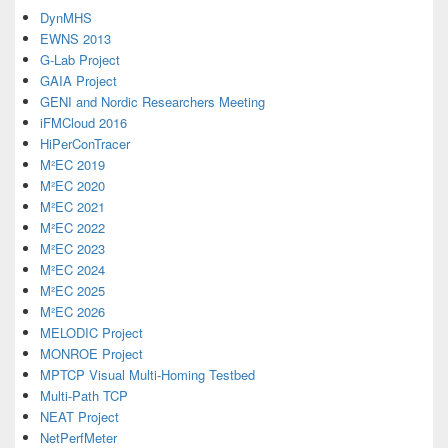
DynMHS
EWNS 2013
G-Lab Project
GAIA Project
GENI and Nordic Researchers Meeting
iFMCloud 2016
HiPerConTracer
M²EC 2019
M²EC 2020
M²EC 2021
M²EC 2022
M²EC 2023
M²EC 2024
M²EC 2025
M²EC 2026
MELODIC Project
MONROE Project
MPTCP Visual Multi-Homing Testbed
Multi-Path TCP
NEAT Project
NetPerfMeter