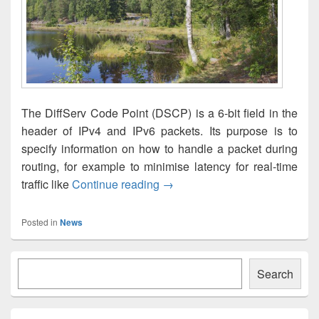
The DiffServ Code Point (DSCP) is a 6-bit field in the
header of IPv4 and IPv6 packets. Its purpose is to
specify information on how to handle a packet during
routing, for example to minimise latency for real-time
DiffServ in the Internet: Does i
traffic like
Continue reading
→
Posted in
News
Primary
Søk
Sidebar
Search
Widget
Area