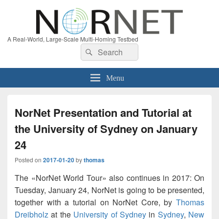
A Real-World, Large-Scale Multi-Homing Testbed
Search
Search
for:
Menu
NorNet Presentation and Tutorial at
the University of Sydney on January
24
Posted on
2017-01-20
by
thomas
The «NorNet World Tour» also continues in 2017: On
Tuesday, January 24, NorNet is going to be presented,
together with a tutorial on NorNet Core, by
Thomas
Dreibholz
at the
University of Sydney
in
Sydney
,
New