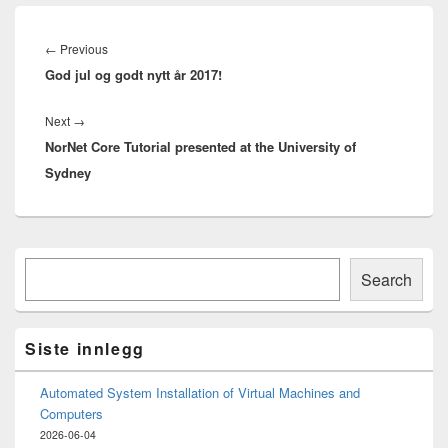
Innleggsnavigasjon
Previous
←
Previous
God jul og godt nytt år 2017!
post:
Next
Next
→
NorNet Core Tutorial presented at the University of
post:
Sydney
Primary
Søk
Sidebar
Search
Widget
Area
Siste innlegg
Automated System Installation of Virtual Machines and
Computers
2026-06-04