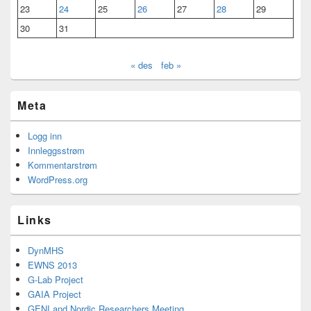
23
24
25
26
27
28
29
30
31
« des
feb »
Meta
Logg inn
Innleggsstrøm
Kommentarstrøm
WordPress.org
Links
DynMHS
EWNS 2013
G-Lab Project
GAIA Project
GENI and Nordic Researchers Meeting