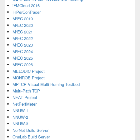
iFMCloud 2016
HiPerConTracer
M²EC 2019
M²EC 2020
M²EC 2021
M²EC 2022
M²EC 2023
M²EC 2024
M²EC 2025
M²EC 2026
MELODIC Project
MONROE Project
MPTCP Visual Multi-Homing Testbed
Multi-Path TCP
NEAT Project
NetPerfMeter
NNUW-1
NNUW-2
NNUW-3
NorNet Build Server
OneLab Build Server