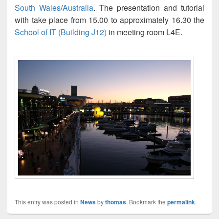
South Wales
/
Australia
. The presentation and tutorial
with take place from 15.00 to approximately 16.30 the
School of IT (Building J12)
in meeting room L4E.
This entry was posted in
News
by
thomas
. Bookmark the
permalink
.