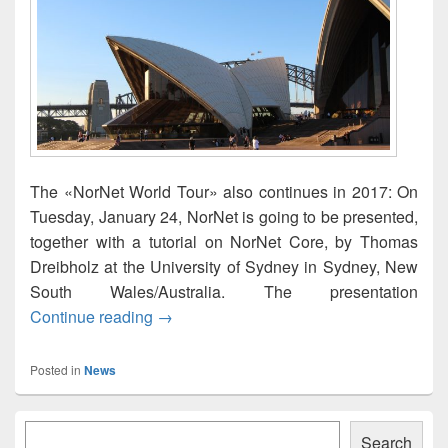
The «NorNet World Tour» also continues in 2017: On
Tuesday, January 24, NorNet is going to be presented,
together with a tutorial on NorNet Core, by Thomas
Dreibholz at the University of Sydney in Sydney, New
South Wales/Australia. The presentation
NorNet Presentation and Tutorial at the 
Continue reading
→
Posted in
News
Primary
Søk
Sidebar
Search