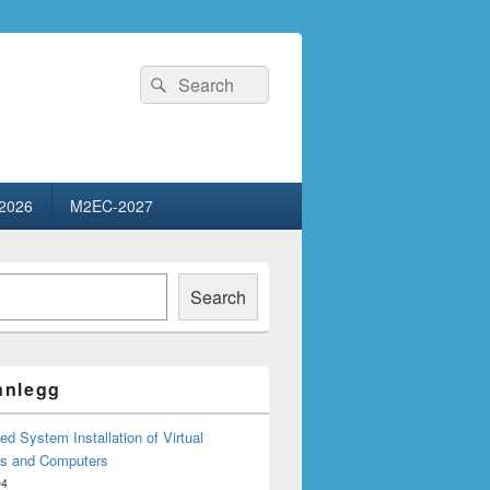
Search
Search
for:
2026
M2EC-2027
Search
innlegg
d System Installation of Virtual
s and Computers
04