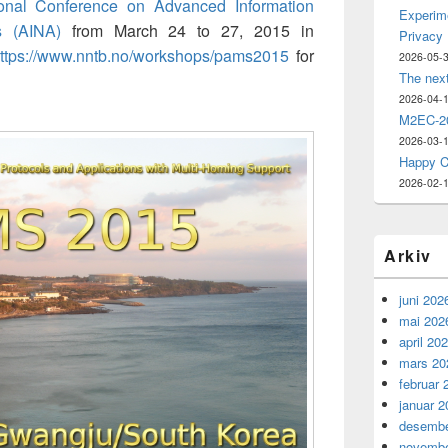
onal Conference on Advanced Information
Experime
s (AINA)
from March 24 to 27, 2015 in
Privacy
ttps://www.nntb.no/workshops/pams2015
for
2026-05-
The nex
2026-04-
M2EC-20
2026-03-
Happy C
2026-02-
Arkiv
juni 202
mai 202
april 20
mars 20
februar 
januar 2
desembe
novembe