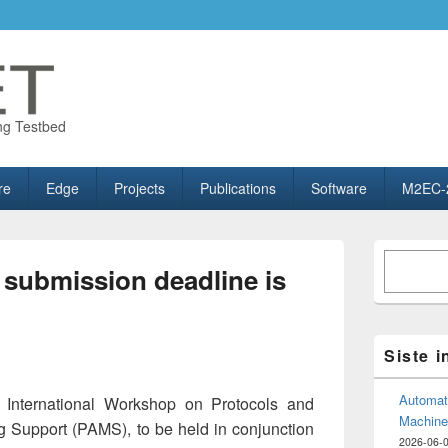
ng Testbed
re
Edge
Projects
Publications
Software
M2EC-
Primary
Søk
Sidebar
submission deadline is
Widget
Area
Siste 
Automate
h International Workshop on Protocols and
Machine
g Support (PAMS), to be held in conjunction
2026-06-