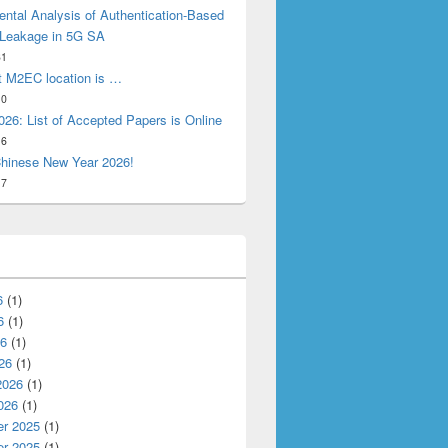
ntal Analysis of Authentication-Based
 Leakage in 5G SA
31
t M2EC location is …
10
26: List of Accepted Papers is Online
16
hinese New Year 2026!
17
6
(1)
6
(1)
26
(1)
26
(1)
2026
(1)
026
(1)
r 2025
(1)
r 2025
(1)