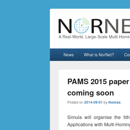
A Real-World, Large-Scale Multi-Homi
Primary
News
What is NorNet?
Co
menu
PAMS 2015 paper 
coming soon
Posted on
2014-09-01
by
thomas
Simula will organise the 5t
Applications with Multi-Homin