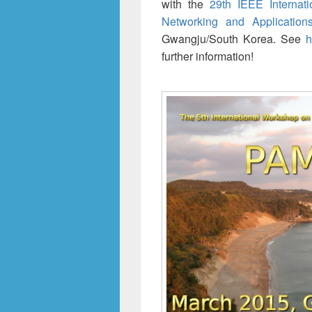
with the
29th IEEE Internati
Networking and Application
Gwangju/South Korea. See
h
further information!