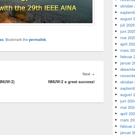
oktober
septemb
august 
juli 2025
juni 202
mai 202
as
. Bookmark the
permalink
.
april 20
mars 20
februar 
januar 2
desembe
Next
Next
→
novembe
NNUW-2)
NNUW-2 a great success!
post:
oktober
septemb
august 
juni 202
mai 202
april 20
mars 20
februar 
januar 2