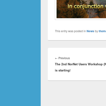
This entry was posted in
News
by
thom
Innleggsnavigasjon
Previous
←
Previous
The 2nd NorNet Users Workshop (
post:
is starting!